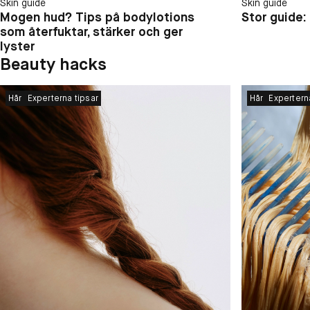
Skin guide
Skin guide
Mogen hud? Tips på bodylotions
Stor guide:
som återfuktar, stärker och ger
lyster
Beauty hacks
Hår
Experterna tipsar
Hår
Expertern