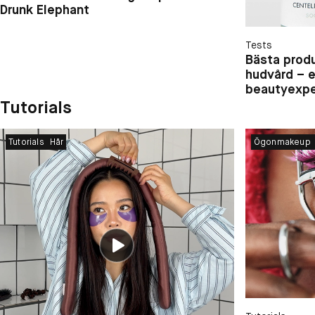
Drunk Elephant
Tests
Bästa prod
hudvård – e
beautyexpe
Tutorials
Tutorials
Hår
Ögonmakeup