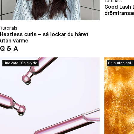
Tutorials
Good Lash D
drömfransa
Tutorials
Heatless curls – så lockar du håret
utan värme
Q & A
Hudvård
Solskydd
Brun utan sol