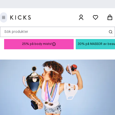
Sök produkter
25% på body mists!
30% på MASSOR av beauty 