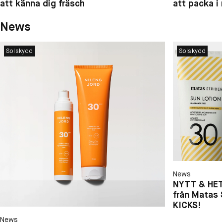
att känna dig fräsch
att packa i
News
Solskydd
Solskydd
News
NYTT & HET
från Matas 
KICKS!
News