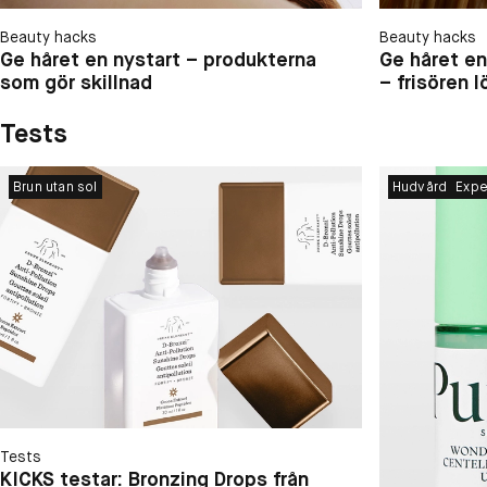
Beauty hacks
Beauty hacks
Ge håret en nystart – produkterna
Ge håret e
som gör skillnad
– frisören 
Tests
Brun utan sol
Hudvård
Expe
Tests
KICKS testar: Bronzing Drops från