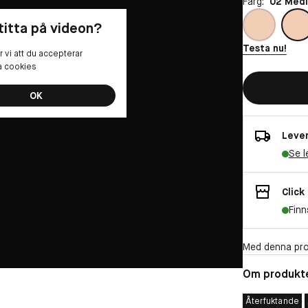
Färg:
02 Med
 titta på videon?
Testa nu!
 vi att du accepterar
la cookies
OK
Lever
Se l
Click
Finn
Med denna pro
Om produkt
Återfuktande