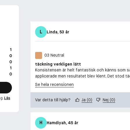
L
Linda
, 53 år
1
03 Neutral
0
0
täckning verkligen lätt
1
Konsistensen är helt fantastisk och känns som sam
0
applicerade men resultatet blev klent. Det stod tä
Se hela recensionen
ng.
Läs
Var detta till hjälp?
Ja
(
0
)
Nej
(
0
)
H
Hamdiyah
, 45 år