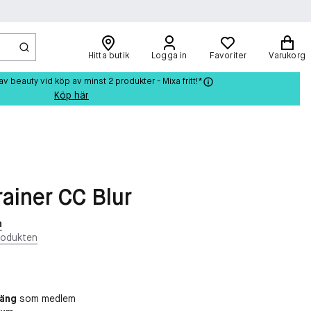
Hitta butik
Logga in
Favoriter
Varukorg
beauty vid köp av minst 2 produkter - Mixa fritt!*
Köp här
rainer CC Blur
n
rodukten
oäng
som medlem