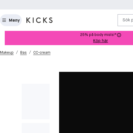
Sök 
Meny
25% på body mists!*
Köp här
/
/
Makeup
Bas
CC-cream