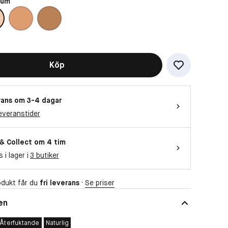
ium
Köp
ans om 3-4 dagar
everanstider
 & Collect om 4 tim
s i lager i
3 butiker
dukt får du
fri leverans
·
Se priser
en
Återfuktande
Naturlig