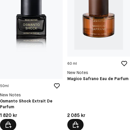
60 ml
New Notes
Magico Safrano Eau de Parfum
50ml
New Notes
Osmanto Shock Extrait De
Parfum
Pris: 1 820 kr
Pris: 2 085 kr
1 820 kr
2 085 kr