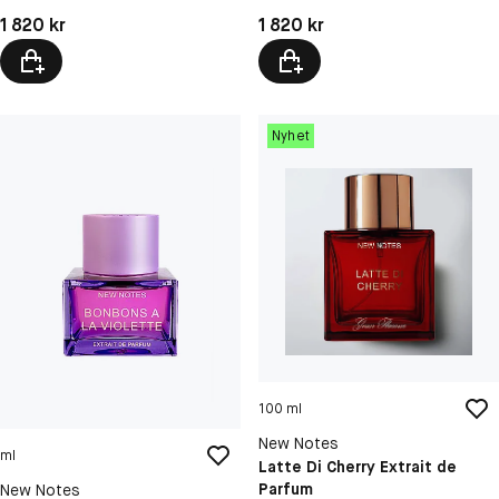
Pris: 1 820 kr
Pris: 1 820 kr
1 820 kr
1 820 kr
Nyhet
100 ml
New Notes
ml
Latte Di Cherry Extrait de
Parfum
New Notes