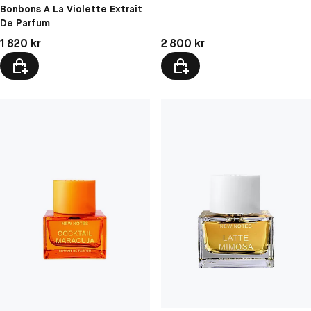
Bonbons A La Violette Extrait
De Parfum
Pris: 1 820 kr
Pris: 2 800 kr
1 820 kr
2 800 kr