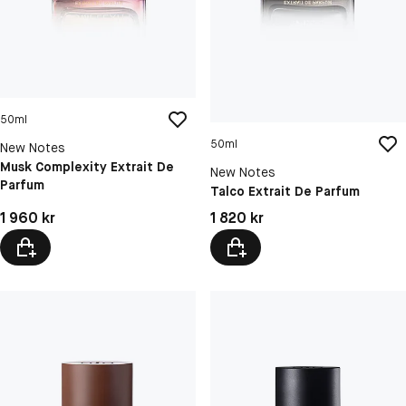
50ml
50ml
New Notes
Musk Complexity Extrait De
New Notes
Parfum
Talco Extrait De Parfum
Pris: 1 960 kr
Pris: 1 820 kr
1 960 kr
1 820 kr