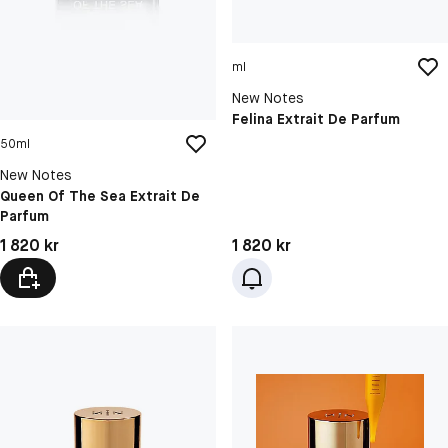
ml
New Notes
Felina Extrait De Parfum
50ml
New Notes
Queen Of The Sea Extrait De
Parfum
Pris: 1 820 kr
Pris: 1 820 kr
1 820 kr
1 820 kr