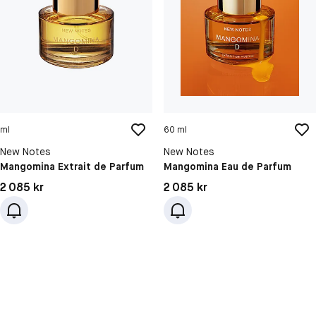
ml
60 ml
New Notes
New Notes
Mangomina Extrait de Parfum
Mangomina Eau de Parfum
Pris: 2 085 kr
Pris: 2 085 kr
2 085 kr
2 085 kr