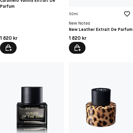
Caramelo Vanilla Extrait De
Parfum
50ml
New Notes
New Leather Extrait De Parfum
Pris: 1 820 kr
Pris: 1 820 kr
1 820 kr
1 820 kr