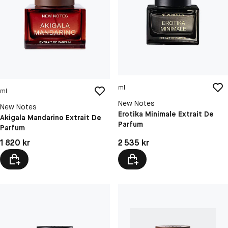
ml
ml
New Notes
New Notes
Erotika Minimale Extrait De
Akigala Mandarino Extrait De
Parfum
Parfum
Pris: 1 820 kr
Pris: 2 535 kr
1 820 kr
2 535 kr