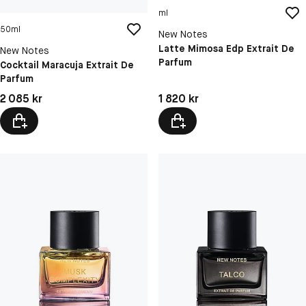
ml
50ml
New Notes
Latte Mimosa Edp Extrait De
New Notes
Parfum
Cocktail Maracuja Extrait De
Parfum
Pris: 2 085 kr
Pris: 1 820 kr
2 085 kr
1 820 kr