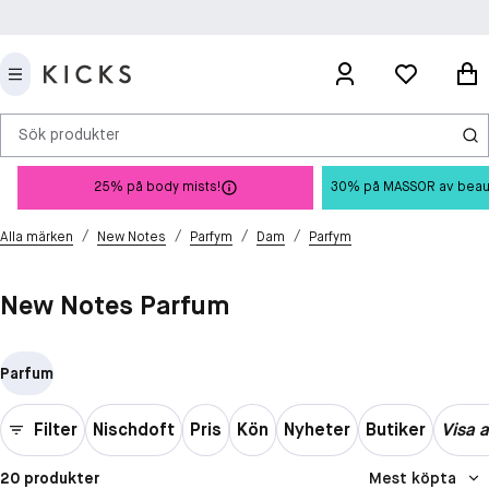
Sök produkter
25% på body mists!
30% på MASSOR av beauty 
/
/
/
/
Alla märken
New Notes
Parfym
Dam
Parfym
New Notes Parfum
Parfum
Filter
Nischdoft
Pris
Kön
Nyheter
Butiker
Visa a
20 produkter
Mest köpta