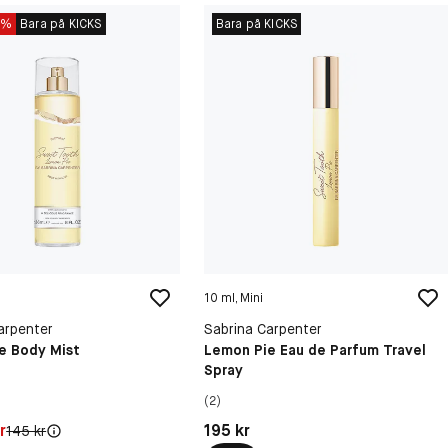
5%
Bara på KICKS
Bara på KICKS
10 ml, Mini
arpenter
Sabrina Carpenter
e Body Mist
Lemon Pie Eau de Parfum Travel
Spray
(2)
75 kr
Pris: 195 kr
r
195 kr
Original pris:
145 kr