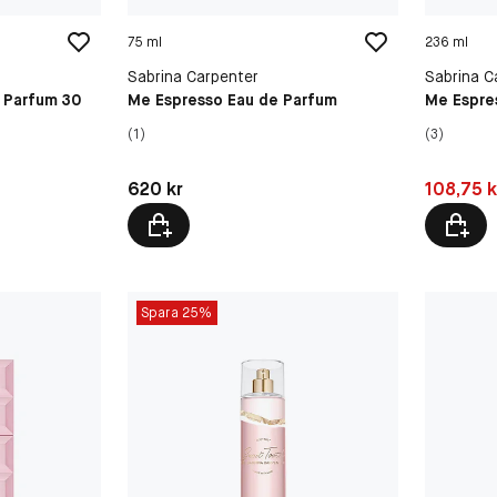
75 ml
236 ml
Sabrina Carpenter
Sabrina C
 Parfum 30
Me Espresso Eau de Parfum
Me Espre
(1)
(3)
Pris: 620 kr
Pris: 108,
620 kr
108,75 k
Spara 25%