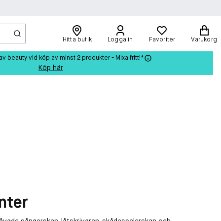
Hitta butik
Logga in
Favoriter
Varukorg
beauty vid köp av minst 2 produkter - Mixa fritt!*
Köp här
nter