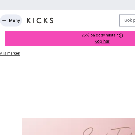
Sök 
Meny
25% på body mists!*
Köp här
Alla märken