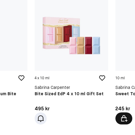
4 x 10 ml
10 ml
Sabrina Carpenter
Sabrina C
fum Bite
Bite Sized EdP 4 x 10 ml Gift Set
Sweet To
Pris: 495 kr
Pris: 245 
495 kr
245 kr