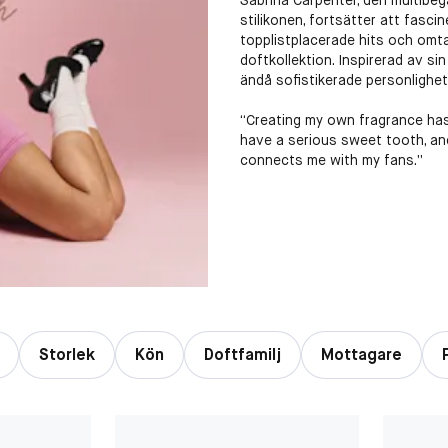
Sabrina Carpenter, den multibe
stilikonen, fortsätter att fasci
topplistplacerade hits och omt
doftkollektion. Inspirerad av sin 
ändå sofistikerade personlighe
“Creating my own fragrance has
have a serious sweet tooth, and
connects me with my fans.”
Storlek
Kön
Doftfamilj
Mottagare