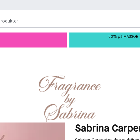
produkter
30% på MASSOR av 
Sabrina Carpe