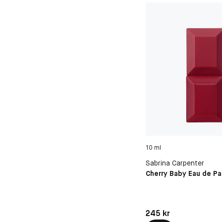
10 ml
Sabrina Carpenter
Cherry Baby Eau de P
Pris: 245 kr
245 kr