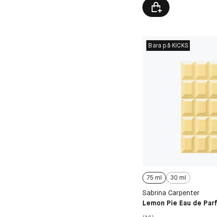
Bara på KICKS
75 ml
30 ml
Sabrina Carpenter
Lemon Pie Eau de Par