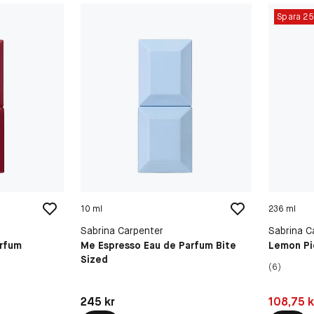
Spara 2
10 ml
236 ml
Sabrina Carpenter
Sabrina C
arfum
Me Espresso Eau de Parfum Bite
Lemon Pi
Sized
(6)
Pris: 245 kr
Pris: 108,
245 kr
108,75 k