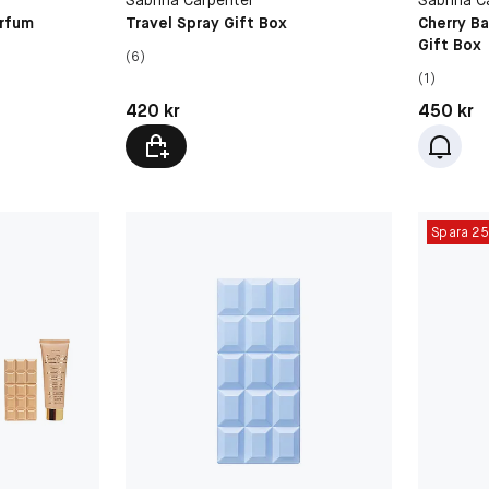
arfum
Travel Spray Gift Box
Cherry B
Gift Box
(6)
(1)
Pris: 420 kr
Pris: 450 
420 kr
450 kr
Spara 2