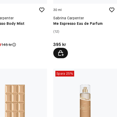
30 ml
arpenter
Sabrina Carpenter
sso Body Mist
Me Espresso Eau de Parfum
(12)
75 kr
Pris: 395 kr
r
395 kr
Original pris:
145 kr
Spara 25%