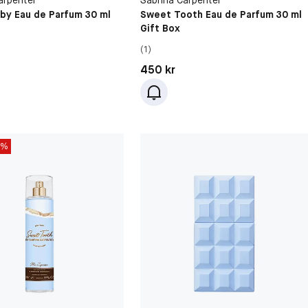
aby Eau de Parfum 30 ml
Sweet Tooth Eau de Parfum 30 ml
Gift Box
(1)
kr
Pris: 450 kr
450 kr
5%