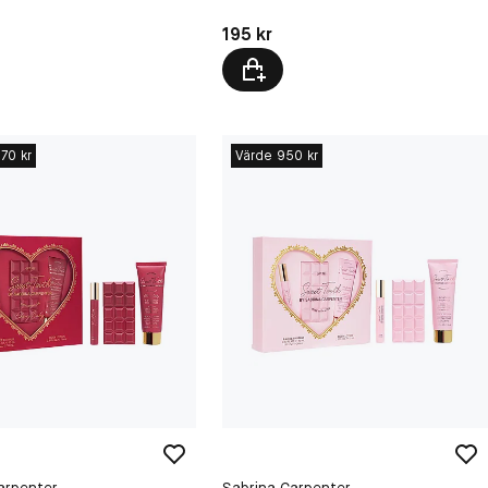
kr
Pris: 195 kr
195 kr
70 kr
Värde 950 kr
arpenter
Sabrina Carpenter