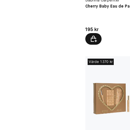
Cherry Baby Eau de P
Pris: 195 kr
195 kr
Värde 1 370 kr