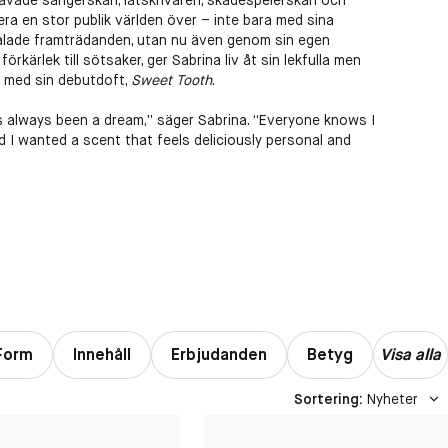
gåvade sångerskan, låtskrivaren, skådespelerskan och
nera en stor publik världen över – inte bara med sina
alade framträdanden, utan nu även genom sin egen
förkärlek till sötsaker, ger Sabrina liv åt sin lekfulla men
t med sin debutdoft,
Sweet Tooth
.
 always been a dream,” säger Sabrina. “Everyone knows I
 I wanted a scent that feels deliciously personal and
Form
Innehåll
Erbjudanden
Betyg
Visa alla
Sortering
:
Nyheter