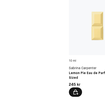
10 ml
Sabrina Carpenter
Lemon Pie Eau de Par
Sized
Pris: 245 kr
245 kr