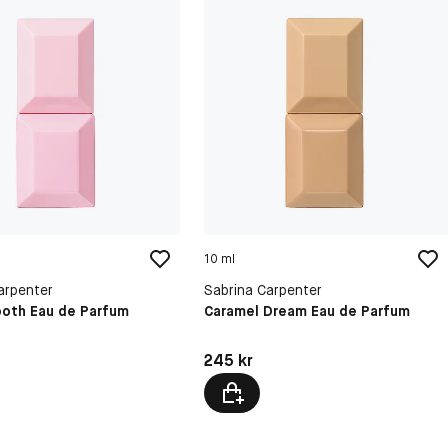
10 ml
arpenter
Sabrina Carpenter
oth Eau de Parfum
Caramel Dream Eau de Parfum
kr
Pris: 245 kr
245 kr