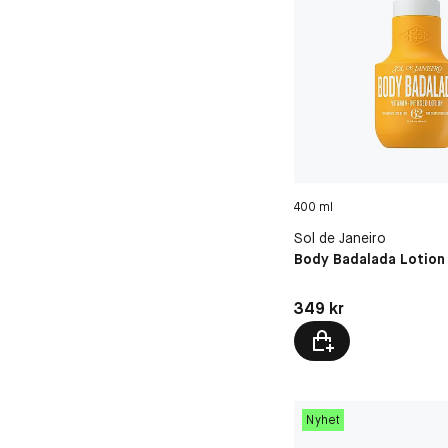
400 ml
Sol de Janeiro
Body Badalada Lotion
Pris: 349 kr
349 kr
Nyhet