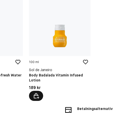
100 ml
Sol de Janeiro
efresh Water
Body Badalada Vitamin Infused
Lotion
Pris: 189 kr
189 kr
Betalningsalternativ