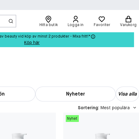
Hitta butik
Logga in
Favoriter
Varukorg
beauty vid köp av minst 2 produkter - Mixa fritt!*
Köp här
ön
Nyheter
Visa alla
Sortering
:
Mest populära
Nyhet