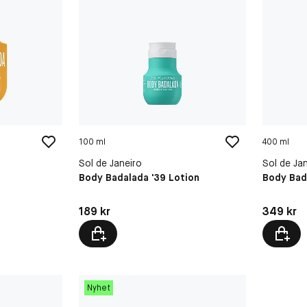
100 ml
400 ml
Sol de Janeiro
Sol de Ja
Body Badalada '39 Lotion
Body Bad
Pris: 189 kr
Pris: 349 
189 kr
349 kr
Nyhet