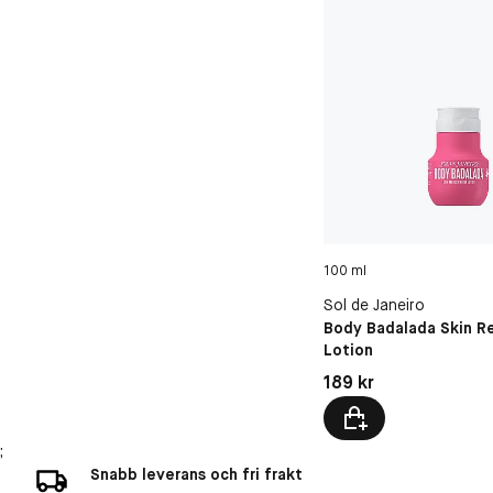
100 ml
Sol de Janeiro
Body Badalada Skin R
Lotion
Pris: 189 kr
189 kr
;
Snabb leverans och fri frakt