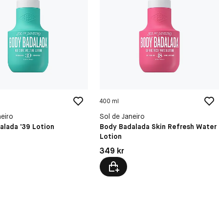
400 ml
neiro
Sol de Janeiro
alada '39 Lotion
Body Badalada Skin Refresh Water
Lotion
kr
Pris: 349 kr
349 kr