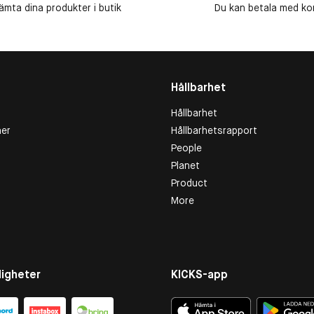
ämta dina produkter i butik
Du kan betala med kort
Hållbarhet
Hållbarhet
er
Hållbarhetsrapport
People
Planet
Product
More
igheter
KICKS-app