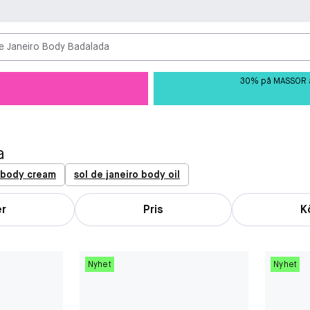
e Janeiro Body Badalada
30% på MASSOR av 
a
o body cream
sol de janeiro body oil
er
Pris
K
Nyhet
Nyhet