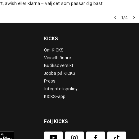
, Swish eller Klarna – välj det som passar dig bäst.
1
/
4
KICKS
Om KICKS
Visselblåsare
Butiksöversikt
Jobba på KICKS
Press
Integritetspolicy
KICKS-app
Följ KICKS