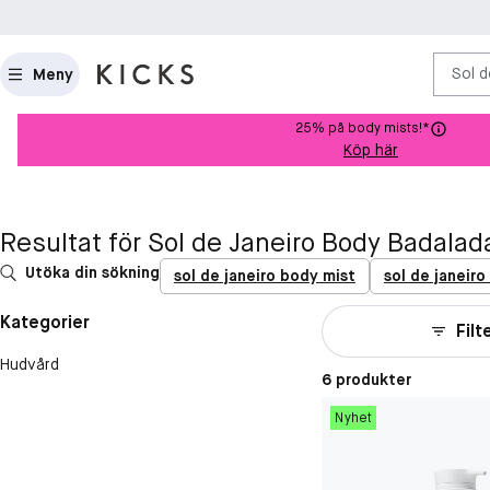
Sol d
Meny
25% på body mists!*
Köp här
Resultat för Sol de Janeiro Body Badalad
Utöka din sökning
sol de janeiro body mist
sol de janeir
Kategorier
Filt
Hudvård
6 produkter
Nyhet