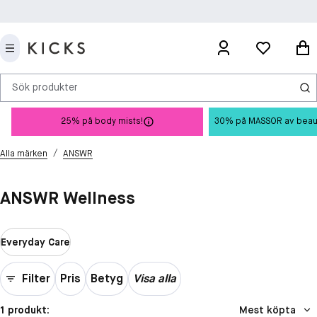
Sök produkter
25% på body mists!
30% på MASSOR av beauty 
/
Alla märken
ANSWR
ANSWR Wellness
Everyday Care
Filter
Pris
Betyg
Visa alla
1 produkt:
Mest köpta