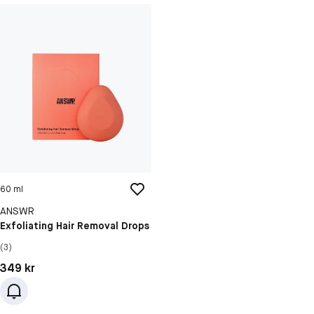
60 ml
ANSWR
Exfoliating Hair Removal Drops
(3)
Pris: 349 kr
349 kr