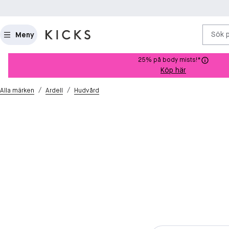
Sök 
Meny
25% på body mists!*
Köp här
/
/
Alla märken
Ardell
Hudvård