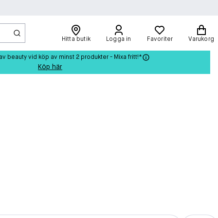
Hitta butik
Logga in
Favoriter
Varukorg
beauty vid köp av minst 2 produkter - Mixa fritt!*
Köp här