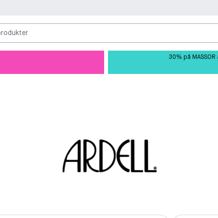
produkter
30% på MASSOR av 