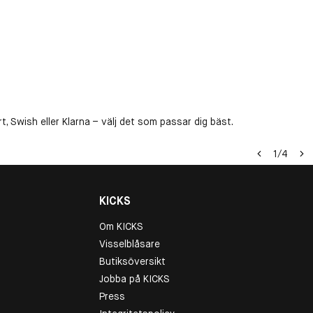
, Swish eller Klarna – välj det som passar dig bäst.
1
/
4
KICKS
Om KICKS
Visselblåsare
Butiksöversikt
Jobba på KICKS
Press