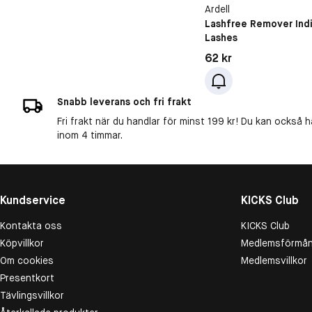
Ardell
Lashfree Remover Indi
Lashes
Pris: 62 kr
62 kr
Snabb leverans och fri frakt
Fri frakt när du handlar för minst 199 kr! Du kan också h
inom 4 timmar.
Kundservice
KICKS Club
Kontakta oss
KICKS Club
Köpvillkor
Medlemsförmån
Om cookies
Medlemsvillkor
Presentkort
Tävlingsvillkor