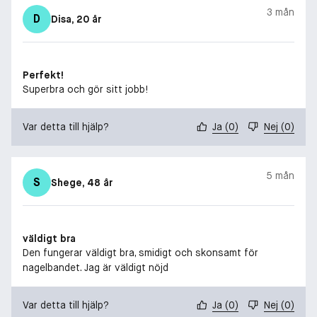
3 mån
D
Disa
, 20 år
Perfekt!
Superbra och gör sitt jobb!
Var detta till hjälp?
Ja
(
0
)
Nej
(
0
)
5 mån
S
Shege
, 48 år
väldigt bra
Den fungerar väldigt bra, smidigt och skonsamt för
nagelbandet. Jag är väldigt nöjd
Var detta till hjälp?
Ja
(
0
)
Nej
(
0
)