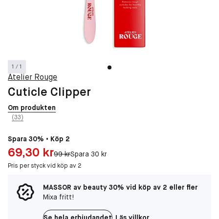
1 / 1
Atelier Rouge
Cuticle Clipper
Om produkten
(33)
Spara 30% • Köp 2
Pris: 69,30 kr
69,30 kr
Original pris:
99 kr
Spara 30 kr
Pris per styck vid köp av 2
MASSOR av beauty 30% vid köp av 2 eller fler
Mixa fritt!
Se hela erbjudandet
Läs villkor