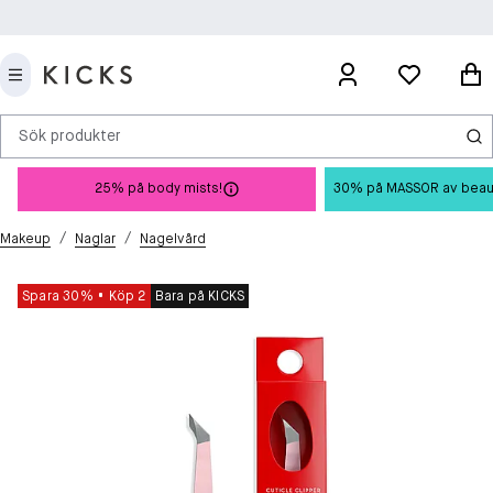
Sök produkter
25% på body mists!
30% på MASSOR av beauty 
/
/
Makeup
Naglar
Nagelvård
Spara 30%
Köp 2
Bara på KICKS