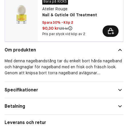
Bara på KICKS
Atelier Rouge
Nail & Cuticle Oil Treatment
Spara 30% • Köp 2
Pris: 90,30 kr
90,30 kr
Original pris:
129 kr
Pris per styck vid köp av 2
Om produkten
Med denna nagelbandstång tar du enkelt bort hårda nagelband
och hängnaglar för nagelband med en frisk och fräsch look.
Genom att knipsa bort torra nagelband avlägsnar
nagelbandstången även smuts som har fastnat under och runt
nagelbanden. De finslipade bladen är vässade för ett exakt och
Specifikationer
jämn resultat. De rundade skänklarna möjliggör ett smidigt och
stadigt grepp.
Betalning
Leverans och retur