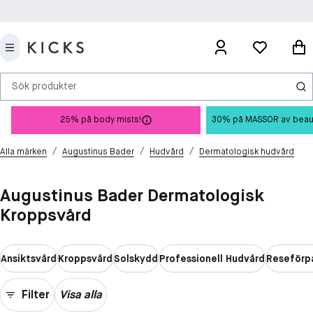
Sök produkter
25% på body mists!
30% på MASSOR av beauty 
/
/
/
Alla märken
Augustinus Bader
Hudvård
Dermatologisk hudvård
Augustinus Bader Dermatologisk
Kroppsvård
Ansiktsvård
Kroppsvård
Solskydd
Professionell Hudvård
Reseförp
Filter
Visa alla