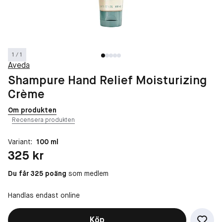
1 / 1
Aveda
Shampure Hand Relief Moisturizing
Crème
Om produkten
Recensera produkten
Variant:
100 ml
Pris: 325 kr
325 kr
Du får 325 poäng
som medlem
Handlas endast online
Köp