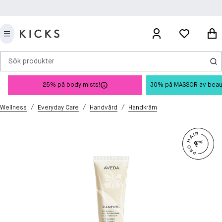
Sök produkter
25% på body mists!
30% på MASSOR av beauty 
/
/
/
Wellness
Everyday Care
Handvård
Handkräm