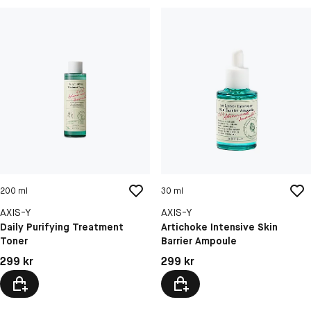
200 ml
30 ml
AXIS-Y
AXIS-Y
Daily Purifying Treatment
Artichoke Intensive Skin
Toner
Barrier Ampoule
Pris: 299 kr
Pris: 299 kr
299 kr
299 kr