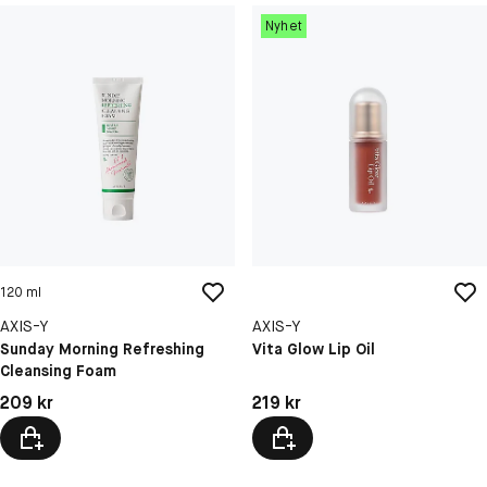
Nyhet
120 ml
AXIS-Y
AXIS-Y
Sunday Morning Refreshing
Vita Glow Lip Oil
Cleansing Foam
Pris: 209 kr
Pris: 219 kr
209 kr
219 kr