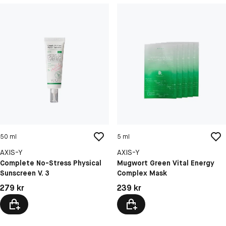
50 ml
5 ml
AXIS-Y
AXIS-Y
Complete No-Stress Physical
Mugwort Green Vital Energy
Sunscreen V. 3
Complex Mask
Pris: 279 kr
Pris: 239 kr
279 kr
239 kr