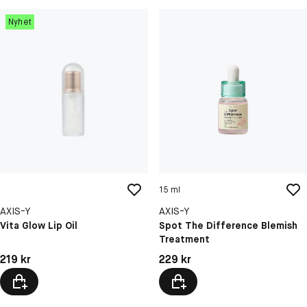
Nyhet
15 ml
AXIS-Y
AXIS-Y
Vita Glow Lip Oil
Spot The Difference Blemish
Treatment
Pris: 219 kr
Pris: 229 kr
219 kr
229 kr