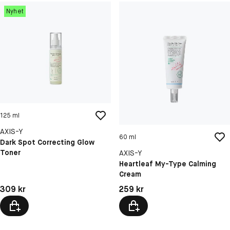
Nyhet
125 ml
AXIS-Y
60 ml
Dark Spot Correcting Glow
Toner
AXIS-Y
Heartleaf My-Type Calming
Cream
Pris: 309 kr
Pris: 259 kr
309 kr
259 kr