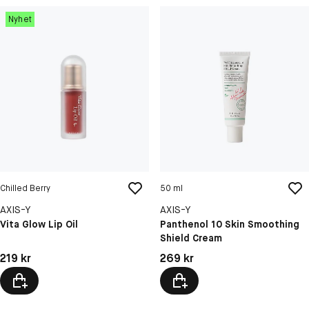
Nyhet
Chilled Berry
50 ml
AXIS-Y
AXIS-Y
Vita Glow Lip Oil
Panthenol 10 Skin Smoothing
Shield Cream
Pris: 219 kr
Pris: 269 kr
219 kr
269 kr