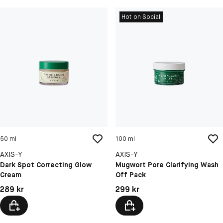
Hot on Social
50 ml
100 ml
AXIS-Y
AXIS-Y
Dark Spot Correcting Glow
Mugwort Pore Clarifying Wash
Cream
Off Pack
Pris: 289 kr
Pris: 299 kr
289 kr
299 kr