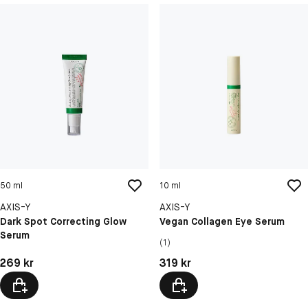
50 ml
10 ml
AXIS-Y
AXIS-Y
Dark Spot Correcting Glow
Vegan Collagen Eye Serum
Serum
(1)
Pris: 269 kr
Pris: 319 kr
269 kr
319 kr