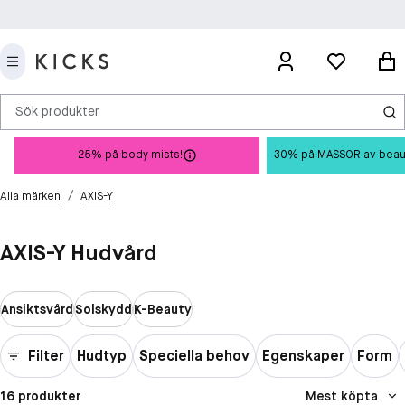
Sök produkter
25% på body mists!
30% på MASSOR av beauty 
/
Alla märken
AXIS-Y
AXIS-Y Hudvård
Ansiktsvård
Solskydd
K-Beauty
Filter
Hudtyp
Speciella behov
Egenskaper
Form
16 produkter
Mest köpta