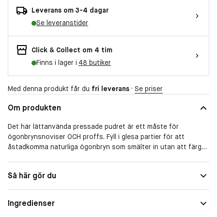
Leverans om 3-4 dagar
Se leveranstider
Click & Collect om 4 tim
Finns i lager i
48 butiker
Med denna produkt får du
fri leverans
·
Se priser
Om produkten
Det här lättanvända pressade pudret är ett måste för
ögonbrynsnoviser OCH proffs. Fyll i glesa partier för att
åstadkomma naturliga ögonbryn som smälter in utan att färgen
sprider sig. Det här silkeslena pudret fäster på hud och strån
och ger ögonbrynen textur och volym. Det färgäkta pudret kan
Så här gör du
appliceras i tunna lager och smälter in. Säg adjö till konstiga
ögonbryn!
Ingredienser
Kan fås i tio nyanser, hitta din egen!