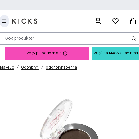
Sök produkter
25% på body mists!
30% på MASSOR av beauty 
/
/
Makeup
Ögonbryn
Ögonbrynspenna