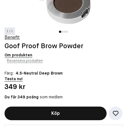
1 / 1
Benefit
Goof Proof Brow Powder
Om produkten
Recensera produkten
Färg:
4.5-Neutral Deep Brown
Testa nu!
Pris: 349 kr
349 kr
Du får 349 poäng
som medlem
Köp