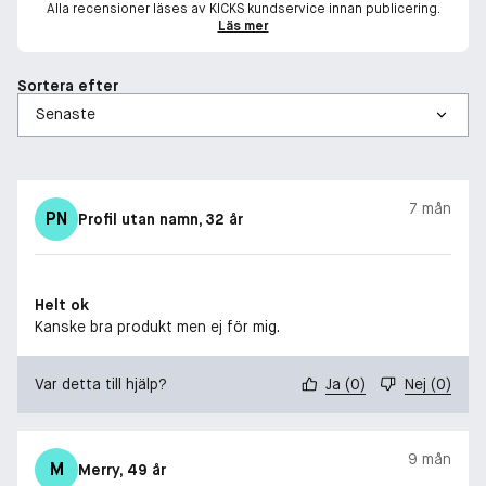
Alla recensioner läses av KICKS kundservice innan publicering.
Läs mer
Sortera efter
7 mån
PN
Profil utan namn
, 32 år
Helt ok
Kanske bra produkt men ej för mig.
Var detta till hjälp?
Ja
(
0
)
Nej
(
0
)
9 mån
M
Merry
, 49 år