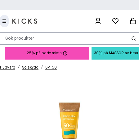
Sök produkter
25% på body mists!
30% på MASSOR av beauty 
/
/
Hudvård
Solskydd
SPF50