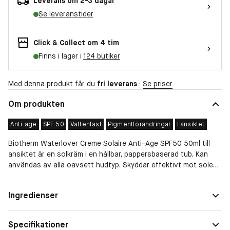
Leverans om 2-3 dagar
Se leveranstider
Click & Collect om 4 tim
Finns i lager i
124 butiker
Med denna produkt får du
fri leverans
·
Se priser
Om produkten
Anti-age
SPF 50
Vattenfast
Pigmentförändringar
I ansiktet
Biotherm Waterlover Creme Solaire Anti-Age SPF50 50ml till
ansiktet är en solkräm i en hållbar, pappersbaserad tub. Kan
användas av alla oavsett hudtyp. Skyddar effektivt mot solen:
både UVA- och UVB-strålar. Krämen är berikad med E-vitamin
och antioxidanter som verkar läkande, och skyddar samtidigt
Hudtyp
Normal
Ingredienser
mot fria radikaler som kan snabba på åldersprocessen. Den har
Speciella behov
Anti-age, Pigmenteringar
ett särskilt anti-age-solfilter som minskar risken för att
pigmentfläckar bildas. Krämen tränger snabbt in i huden utan
Specifikationer
Vattenfast
Vattenfast
att lämna några vita rester. Innehåller fräscha doftnoter av