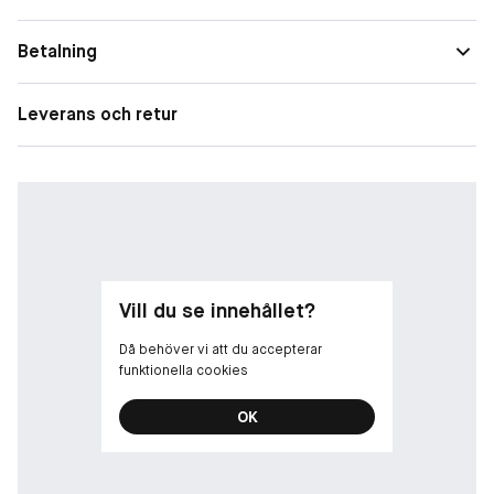
citrusextrakt.
Användning
För ansiktet
Betalning
Solskydd
SPF 50
Leverans och retur
Storlek
Resestorlek
Vill du se innehållet?
Då behöver vi att du accepterar
funktionella cookies
OK