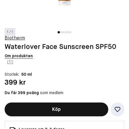
1 / 1
Biotherm
Waterlover Face Sunscreen SPF50
Om produkten
(11)
Storlek:
50 ml
Pris: 399 kr
399 kr
Du får 399 poäng
som medlem
Köp