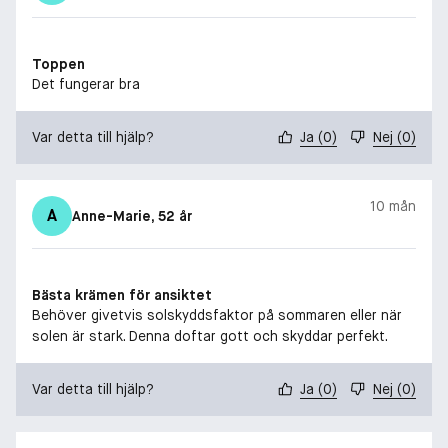
Toppen
Det fungerar bra
Var detta till hjälp?
Ja
(
0
)
Nej
(
0
)
10 mån
A
Anne-Marie
, 52 år
Bästa krämen för ansiktet
Behöver givetvis solskyddsfaktor på sommaren eller när
solen är stark. Denna doftar gott och skyddar perfekt.
Var detta till hjälp?
Ja
(
0
)
Nej
(
0
)