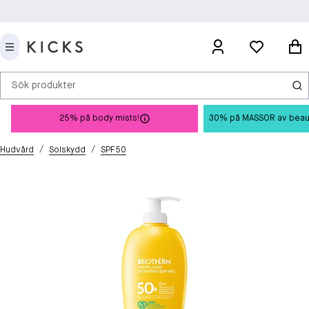
Sök produkter
25% på body mists!
30% på MASSOR av beauty 
/
/
Hudvård
Solskydd
SPF50