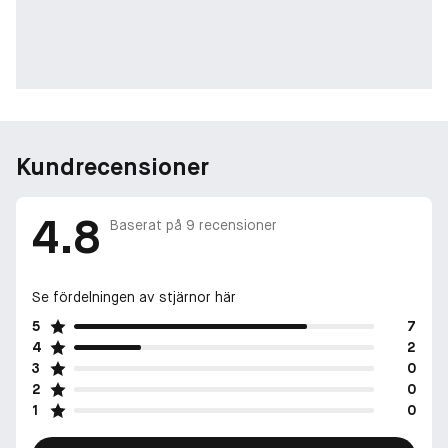
Kundrecensioner
4.8
Baserat på
9
recensioner
Se fördelningen av stjärnor här
5
7
4
2
3
0
2
0
1
0