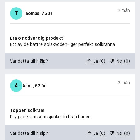
2 mån
T
Thomas
, 75 år
Bra o nödvändig produkt
Ett av de bättre solskydden- ger perfekt solbränna
Var detta till hjälp?
Ja
(
0
)
Nej
(
0
)
2 mån
A
Anna
, 52 år
Toppen solkräm
Dryg solkräm som sjunker in bra i huden.
Var detta till hjälp?
Ja
(
0
)
Nej
(
0
)