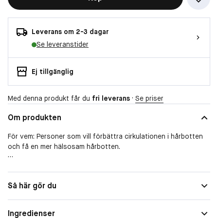
Leverans om 2-3 dagar
Se leveranstider
Ej tillgänglig
Med denna produkt får du
fri leverans
·
Se priser
Om produkten
För vem: Personer som vill förbättra cirkulationen i hårbotten
och få en mer hälsosam hårbotten.
Hårbottenmasserare som bidrar till att öka cirkulationen och
främja en frisk hårbotten. Produkten kan användas ensam i torr
Så här gör du
hårbotten eller i kombination med schampo, olja eller
behandling.
Ingredienser