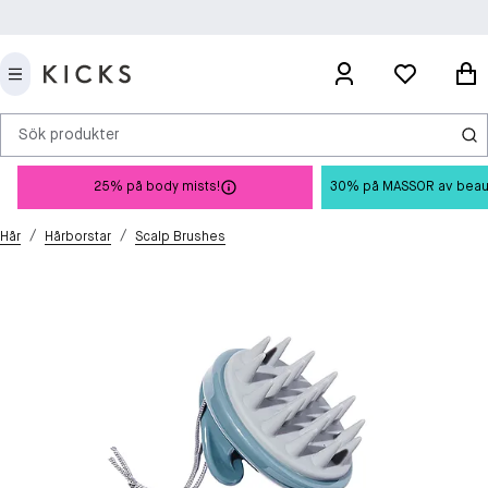
Sök produkter
25% på body mists!
30% på MASSOR av beauty 
/
/
Hår
Hårborstar
Scalp Brushes