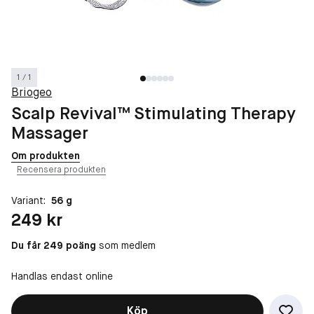
1 / 1
Briogeo
Scalp Revival™ Stimulating Therapy
Massager
Om produkten
Recensera produkten
Variant:
56 g
Pris: 249 kr
249 kr
Du får 249 poäng
som medlem
Handlas endast online
Köp