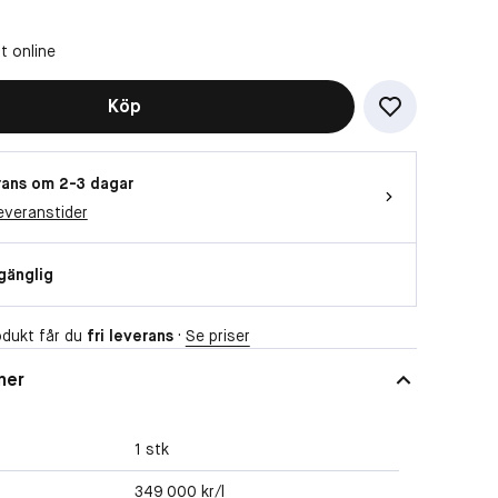
t online
Köp
ans om 2-3 dagar
everanstider
lgänglig
dukt får du
fri leverans
·
Se priser
ner
1 stk
349 000 kr/l