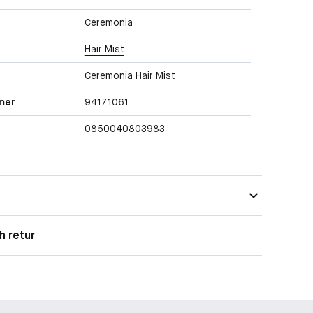
Ceremonia
Hair Mist
Ceremonia Hair Mist
mer
94171061
0850040803983
h retur