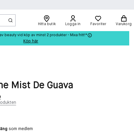
Hitta butik
Logga in
Favoriter
Varukorg
beauty vid köp av minst 2 produkter - Mixa fritt!*
Köp här
me Mist De Guava
n
rodukten
oäng
som medlem