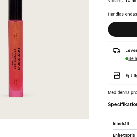
Variant:
10 ml
Handlas endas
Lever
Se l
Ej til
Med denna pro
Specifikatio
Innehåll
Enhetspris