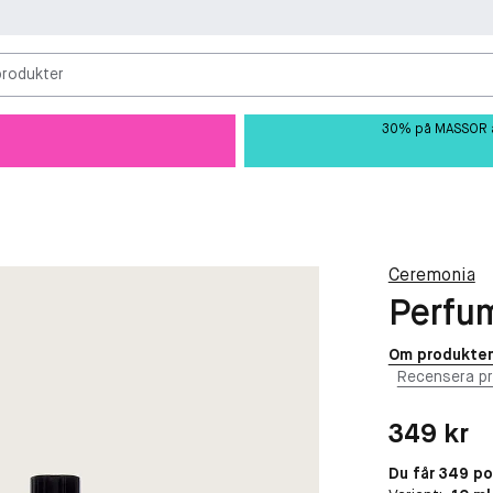
produkter
30% på MASSOR av 
Ceremonia
Perfu
Om produkte
Recensera p
Pris: 349 kr
349 kr
Du får 349 p