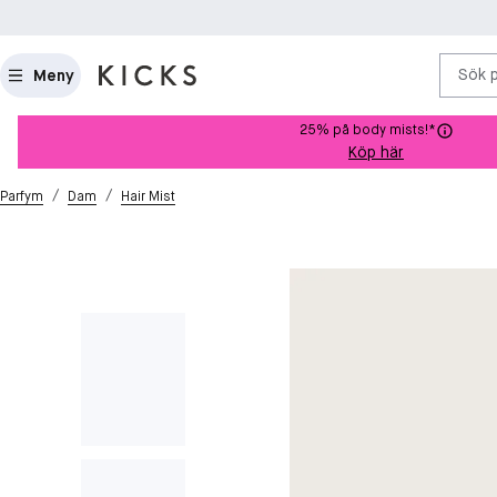
Sök 
Meny
25% på body mists!*
Köp här
/
/
Parfym
Dam
Hair Mist