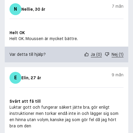
7 mån
N
Nellie
, 30 år
Helt OK
Helt OK. Moussen är mycket bättre.
Var detta till hjälp?
Ja
(
0
)
Nej
(
1
)
9 mån
E
Elin
, 27 år
Svårt att få till
Luktar gott och fungerar säkert jätte bra, gör enligt
instruktioner men torkar endå inte in och lägger sig som
en hinna utan volym, kanske jag som gör fel då jag hört
bra om den