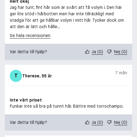
Helt okej
Jag har tunt, fint hår som är svårt att få volym i. Den här
ger lite stöd i hårbotten men har inte tillräckligt med
stadga för att ge hållbar volym i mitt hår. Tycker dock om
att den är lätt och hålle...
Se hela recensionen
Var detta till hjälp?
Ja
(
0
)
Nej
(
0
)
7 mån
T
Therese
, 55 år
Inte värt priset
Funkar inte så bra på tunnt hår. Bättre med torrschampo.
Var detta till hjälp?
Ja
(
0
)
Nej
(
0
)