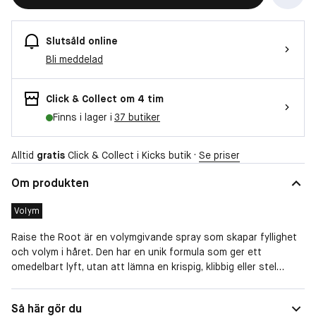
Slutsåld online
Bli meddelad
Click & Collect om 4 tim
Finns i lager i
37 butiker
Alltid
gratis
Click & Collect i Kicks butik ·
Se priser
Om produkten
Volym
Raise the Root är en volymgivande spray som skapar fyllighet
och volym i håret. Den har en unik formula som ger ett
omedelbart lyft, utan att lämna en krispig, klibbig eller stel
känsla. Skapar ett långvarigt resultat som håller hela dagen.
Går att applicera i både fuktigt och torrt hår.
Hårtyp
Fint hår
Så här gör du
Innehåller UV- och värmeskydd.