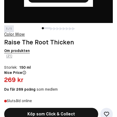
1 / 1
Color Wow
Raise The Root Thicken
Om produkten
(21)
Storlek:
150 ml
Nice Price
Pris: 269 kr
269 kr
Du får 269 poäng
som medlem
Slutsåld online
Köp som Click & Collect