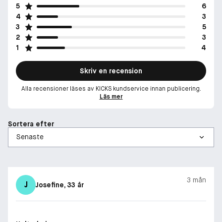
5
6
4
3
3
5
2
3
1
4
Skriv en recension
Alla recensioner läses av KICKS kundservice innan publicering.
Läs mer
Sortera efter
3 mån
J
Josefine
, 33 år