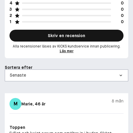
4
0
3
0
2
0
1
0
Skriv en recension
Alla recensioner läses av KICKS kundservice innan publicering.
Läs mer
Sortera efter
8 mån
M
Marie
, 46 år
Toppen