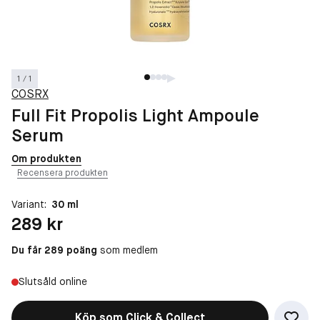
1 / 1
COSRX
Full Fit Propolis Light Ampoule
Serum
Om produkten
Recensera produkten
Variant:
30 ml
Pris: 289 kr
289 kr
Du får 289 poäng
som medlem
Slutsåld online
Köp som Click & Collect