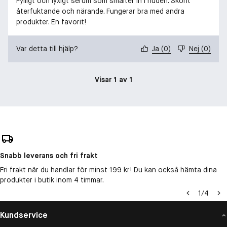
Fylligt och lyxigt serum som smälter in i huden. Skönt
återfuktande och närande. Fungerar bra med andra
produkter. En favorit!
Var detta till hjälp?
Ja
(
0
)
Nej
(
0
)
Visar 1 av 1
Snabb leverans och fri frakt
Fri frakt när du handlar för minst 199 kr! Du kan också hämta dina
produkter i butik inom 4 timmar.
1
/
4
Kundservice