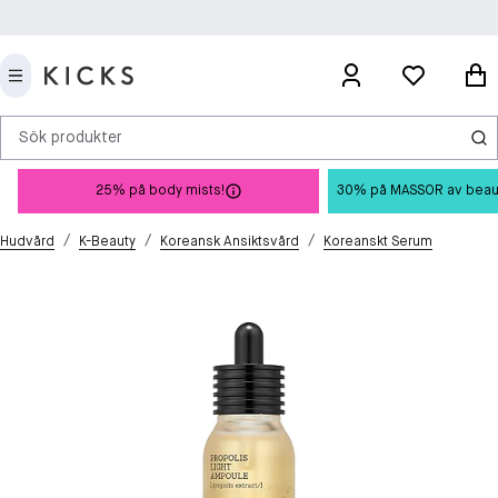
Sök produkter
25% på body mists!
30% på MASSOR av beauty 
/
/
/
Hudvård
K-Beauty
Koreansk Ansiktsvård
Koreanskt Serum