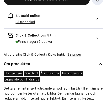
Slutsåld online
Bli meddelad
Click & Collect om 4 tim
Finns i lager i
2 butiker
Alltid
gratis
Click & Collect i Kicks butik ·
Se priser
Om produkten
Utan parfym
Oren hud
Återfuktande
Lystergivande
Lugnande och lindrande
Detta är en intensivt vårdande ampull som bistår till en jämnare
hud och ger lyster utan att klibba. Den verkar lugnande och
reducerar röd, irriterad hud effektivt. En intensivt, lyster
givande ampull som bistår med hälsosam näring och passar