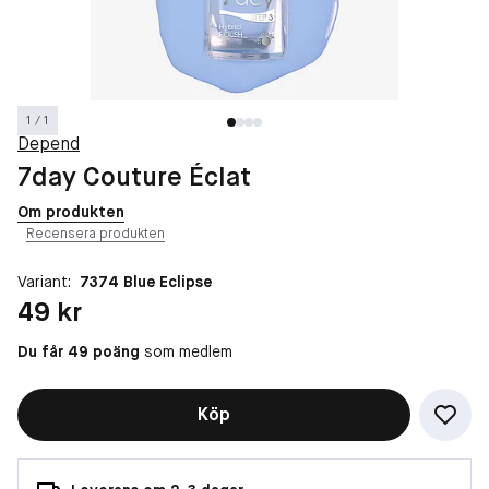
1 / 1
Depend
7day Couture Éclat
Om produkten
Recensera produkten
Variant:
7374 Blue Eclipse
Pris: 49 kr
49 kr
Du får 49 poäng
som medlem
Köp