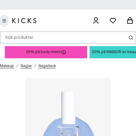
Sök produkter
25% på body mists!
30% på MASSOR av beauty 
/
/
Makeup
Naglar
Nagellack