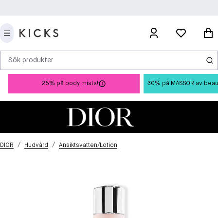
Sök produkter
25% på body mists!
30% på MASSOR av beauty 
/
/
DIOR
Hudvård
Ansiktsvatten/Lotion