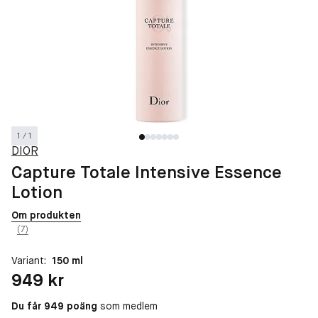
1 / 1
DIOR
Capture Totale Intensive Essence
Lotion
Om produkten
(7)
Variant:
150 ml
Pris: 949 kr
949 kr
Du får 949 poäng
som medlem