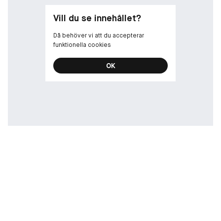
ingredienserna bidrar till formulans prestanda, sensoriska tilltal
och stabilitet.
Vill du se innehållet?
Då behöver vi att du accepterar
funktionella cookies
OK