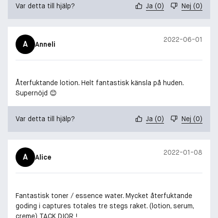
Var detta till hjälp?
Ja
(
0
)
Nej
(
0
)
2022-06-01
A
Anneli
Återfuktande lotion. Helt fantastisk känsla på huden.
Supernöjd 😊
Var detta till hjälp?
Ja
(
0
)
Nej
(
0
)
2022-01-08
A
Alice
Fantastisk toner / essence water. Mycket återfuktande
goding i captures totales tre stegs raket. (lotion, serum,
creme) TACK DIOR !