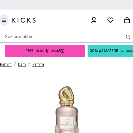
Sök produkter
25% på body mists!
30% på MASSOR av beauty 
/
/
Parfym
Dam
Parfym