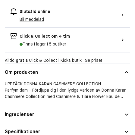
Slutsåld online
Bli meddelad
Click & Collect om 4 tim
Finns i lager i
5 butiker
Alltid
gratis
Click & Collect i Kicks butik ·
Se priser
Om produkten
UPPTÄCK DONNA KARAN CASHMERE COLLECTION
Parfym dam - Fördjupa dig i den lyxiga världen av Donna Karan
Cashmere Collection med Cashmere & Tiare Flower Eau de
Parfum. Denna moderna, soliga blommiga doft är en hyllning till
kvinnlighetens många lager och förkroppsligar glad
Form
Spray
Ingredienser
sofistikering och tidlös lockelse.
Doftfamilj
Träig
-
Specifikationer