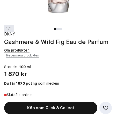
1 / 1
DKNY
Cashmere & Wild Fig Eau de Parfum
Om produkten
Recensera produkten
Storlek:
100 ml
Pris: 1 870 kr
1 870 kr
Du får 1870 poäng
som medlem
Slutsåld online
Köp som Click & Collect