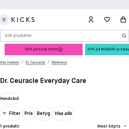
Sök produkter
25% på body mists!
30% på MASSOR av beauty 
/
/
Alla märken
Dr. Ceuracle
Wellness
Dr. Ceuracle Everyday Care
Handvård
Filter
Pris
Betyg
Visa alla
1 produkt:
Mest köpta