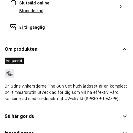
Slutsåld online
Bli meddelad
Ej tillgänglig
Om produkten
Veganskt
Dr. Stine Ankerstjerne The Sun Set hudvårdsset är en komplett
24-timmarsrutin utvecklad för dig som vill ha effektiv vård
kombinerad med bredspektrigt UV-skydd (SPF30 + UVA-PF).
Setet levereras i en presentask och innehåller noggrant
utvalda produkter som arbetar i synergi för att stärka, skydda
Storlek
Presentask
Så här gör du
och förbättra hudens kvalitet.
Varje produkt är formulerad med höga koncentrationer av