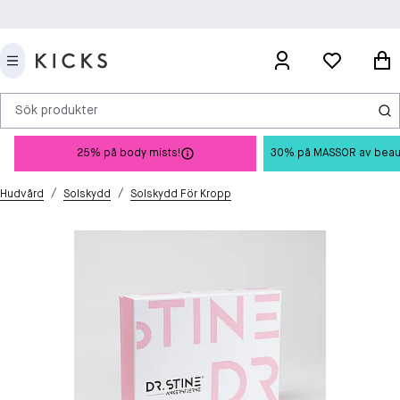
Sök produkter
25% på body mists!
30% på MASSOR av beauty 
/
/
Hudvård
Solskydd
Solskydd För Kropp