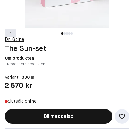
1 / 1
Dr. Stine
The Sun-set
Om produkten
Recensera produkten
Variant:
300 ml
Pris: 2 670 kr
2 670 kr
Slutsåld online
Bli meddelad