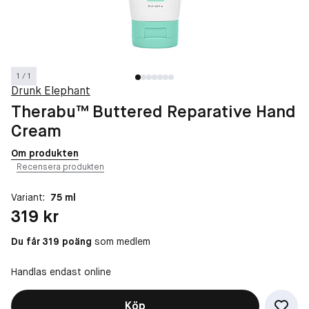
1 / 1
Drunk Elephant
Therabu™ Buttered Reparative ​Hand
Cream
Om produkten
Recensera produkten
Variant:
75 ml
Pris: 319 kr
319 kr
Du får 319 poäng
som medlem
Handlas endast online
Köp