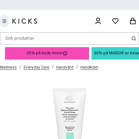
Sök produkter
25% på body mists!
30% på MASSOR av beauty 
/
/
/
Wellness
Everyday Care
Handvård
Handkräm