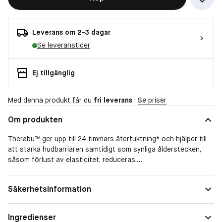
Leverans om 2-3 dagar
Se leveranstider
Ej tillgänglig
Med denna produkt får du
fri leverans
·
Se priser
Om produkten
Therabu™ ger upp till 24 timmars återfuktning* och hjälper till
att stärka hudbarriären samtidigt som synliga ålderstecken,
såsom förlust av elasticitet, reduceras.
Rikt närande marula‑ och sheasmör i kombination med
lugnande havreextrakt absorberas snabbt för att mjukgöra,
Säkerhetsinformation
lugna och återställa huden. Resultatet är händer som känns
omedelbart återfuktade, smidigare och mer välvårdade.
Nyckelfördelar:
Ingredienser