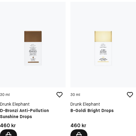
30 ml
30 ml
Drunk Elephant
Drunk Elephant
D-Bronzi Anti-Pollution
B-Goldi Bright Drops
Sunshine Drops
Pris: 460 kr
Pris: 460 kr
460 kr
460 kr