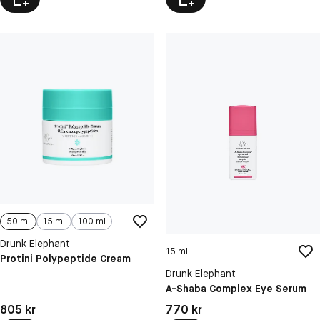
50 ml
15 ml
100 ml
Drunk Elephant
15 ml
Protini Polypeptide Cream
Drunk Elephant
A-Shaba Complex Eye Serum
Pris: 805 kr
Pris: 770 kr
805 kr
770 kr