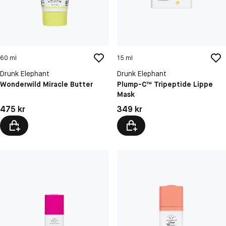
60 ml
15 ml
Drunk Elephant
Drunk Elephant
Wonderwild Miracle Butter
Plump-C™ Tripeptide Lippe
Mask
Pris: 475 kr
Pris: 349 kr
475 kr
349 kr