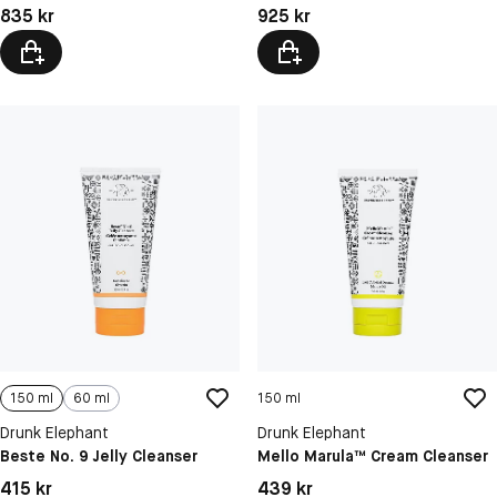
Pris: 835 kr
Pris: 925 kr
835 kr
925 kr
150 ml
60 ml
150 ml
Drunk Elephant
Drunk Elephant
Beste No. 9 Jelly Cleanser
Mello Marula™ Cream Cleanser
Pris: 415 kr
Pris: 439 kr
415 kr
439 kr