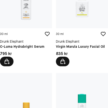
30 ml
30 ml
Drunk Elephant
Drunk Elephant
C-Luma Hydrabright Serum
Virgin Marula Luxury Facial Oil
Pris: 795 kr
Pris: 835 kr
795 kr
835 kr