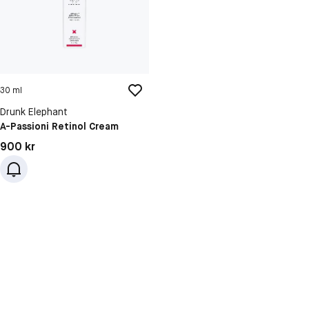
30 ml
Drunk Elephant
A-Passioni Retinol Cream
Pris: 900 kr
900 kr