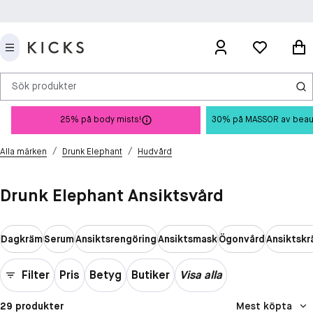
Sök produkter
25% på body mists!
30% på MASSOR av beauty 
/
/
Alla märken
Drunk Elephant
Hudvård
Drunk Elephant Ansiktsvård
Dagkräm
Serum
Ansiktsrengöring
Ansiktsmask
Ögonvård
Ansiktsk
Filter
Pris
Betyg
Butiker
Visa alla
29 produkter
Mest köpta