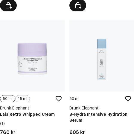
50 ml
15 ml
50 ml
Drunk Elephant
Drunk Elephant
Lala Retro Whipped Cream
B-Hydra Intensive Hydration
Serum
(1)
Pris: 760 kr
Pris: 605 kr
760 kr
605 kr