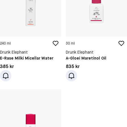
240 ml
30 ml
Drunk Elephant
Drunk Elephant
E-Rase Milki Micellar Water
A-Gloei Maretinol Oil
Pris: 385 kr
Pris: 835 kr
385 kr
835 kr