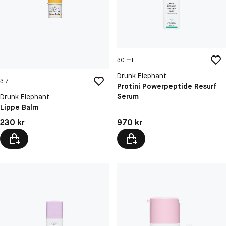
30 ml
Drunk Elephant
3.7
Protini Powerpeptide Resurf
Serum
Drunk Elephant
Lippe Balm
Pris: 230 kr
Pris: 970 kr
230 kr
970 kr