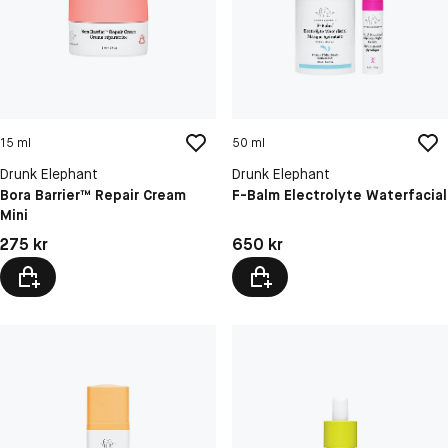
15 ml
50 ml
Drunk Elephant
Drunk Elephant
Bora Barrier™ Repair Cream
F-Balm Electrolyte Waterfacial
Mini
Pris: 275 kr
Pris: 650 kr
275 kr
650 kr