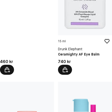
15 ml
Drunk Elephant
Ceramighty AF Eye Balm
Pris: 460 kr
Pris: 740 kr
460 kr
740 kr