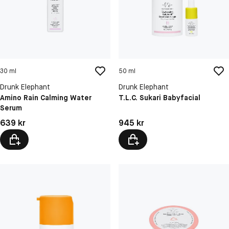
30 ml
50 ml
Drunk Elephant
Drunk Elephant
Amino Rain Calming Water
T.L.C. Sukari Babyfacial
Serum
Pris: 639 kr
Pris: 945 kr
639 kr
945 kr