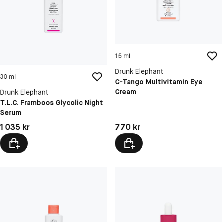
15 ml
Drunk Elephant
30 ml
C-Tango Multivitamin Eye
Cream
Drunk Elephant
T.L.C. Framboos Glycolic Night
Serum
Pris: 1 035 kr
Pris: 770 kr
1 035 kr
770 kr