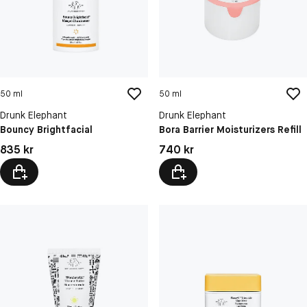
50 ml
50 ml
Drunk Elephant
Drunk Elephant
Bouncy Brightfacial
Bora Barrier Moisturizers Refill
Pris: 835 kr
Pris: 740 kr
835 kr
740 kr