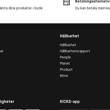
Betalningsalternativ
ämta dina produkter i butik
Du kan betala med kort
Hållbarhet
Hållbarhet
er
Hållbarhetsrapport
People
Planet
Product
More
igheter
KICKS-app