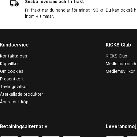
Snabb leverans och fri frakt
Fri frakt när du handlar för minst 199 kr! Du kan också h
inom 4 timmar.
Kundservice
KICKS Club
Kontakta oss
KICKS Club
Köpvillkor
Medlemsförmån
Om cookies
Medlemsvillkor
Presentkort
Tävlingsvillkor
Återkallade produkter
Ångra ditt köp
Betalningsalternativ
Leveransmöjl