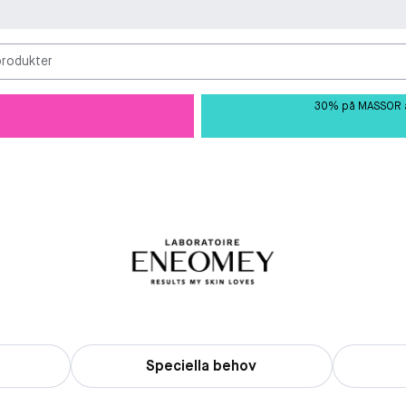
produkter
30% på MASSOR av 
Speciella behov