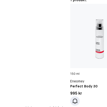
1 produkt:
150 ml
Eneomey
Perfect Body 30
Pris: 995 kr
995 kr