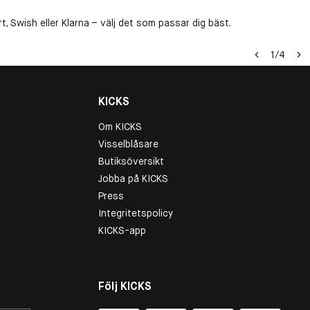
, Swish eller Klarna – välj det som passar dig bäst.
1
/
4
KICKS
Om KICKS
Visselblåsare
Butiksöversikt
Jobba på KICKS
Press
Integritetspolicy
KICKS-app
Följ KICKS