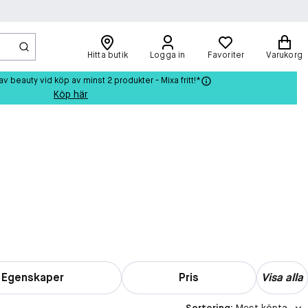
Hitta butik
Logga in
Favoriter
Varukorg
beauty vid köp av minst 2 produkter - Mixa fritt!*
Köp här
Egenskaper
Pris
Visa alla