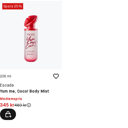
Spara 25%
236 ml
Escada
Yum me, Coco! Body Mist
Medlemspris
Pris: 345 kr
345 kr
Original pris:
460 kr