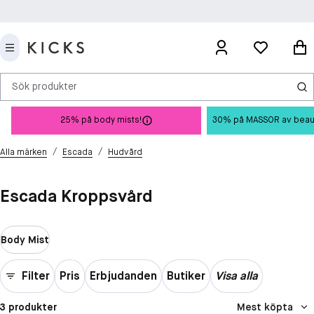
Sök produkter
25% på body mists!
30% på MASSOR av beauty 
/
/
Alla märken
Escada
Hudvård
Escada Kroppsvård
Body Mist
Filter
Pris
Erbjudanden
Butiker
Visa alla
3 produkter
Mest köpta