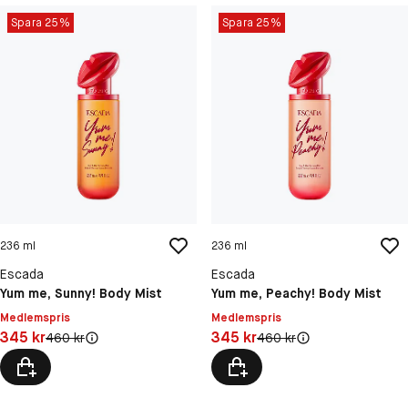
Spara 25%
Spara 25%
236 ml
236 ml
Escada
Escada
Yum me, Sunny! Body Mist
Yum me, Peachy! Body Mist
Medlemspris
Medlemspris
Pris: 345 kr
Pris: 345 kr
345 kr
345 kr
Original pris:
Original pris:
460 kr
460 kr