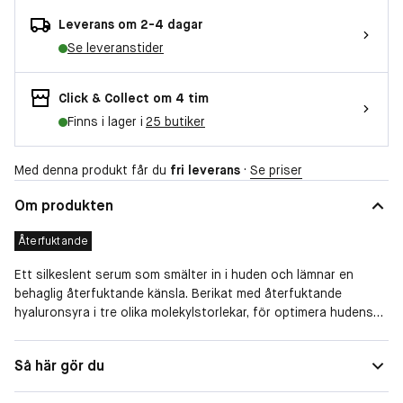
Leverans om 2-4 dagar
Se leveranstider
Click & Collect om 4 tim
Finns i lager i
25 butiker
Med denna produkt får du
fri leverans
·
Se priser
Om produkten
Återfuktande
Ett silkeslent serum som smälter in i huden och lämnar en
behaglig återfuktande känsla. Berikat med återfuktande
hyaluronsyra i tre olika molekylstorlekar, för optimera hudens
upptagning och öka hudens fuktnivå. Sammansättningen är
ytterligare berikad med NeoGlukosamin och AHA-syra för att
Egenskaper
Återfuktande
Så här gör du
stimulera hudens egen produktion av hyaluronsyra, vilket ger
fukt från insidan och ut samt ökad volym och spänst.