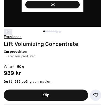
OK
1 / 1
Exuviance
Lift Volumizing Concentrate
Om produkten
Recensera produkten
Variant:
50 g
Pris: 939 kr
939 kr
Du får 939 poäng
som medlem
Köp