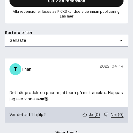
Skriv en recension
Alla recensioner läses av KICKS kundservice innan publicering.
Läs mer
Sortera efter
2022-04-14
T
Than
Det här produkten passar jättebra på mitt ansikte. Hoppas
jag ska vinna 🙏❤️🥰
Var detta till hjälp?
Ja
(
0
)
Nej
(
0
)
Visar 1 av 1