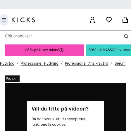
Sök produkter
25% på body mists!
30% på MASSOR av beauty 
/
/
/
Hudvård
Professionell Hudvård
Professionell Ansiktsvård
Serum
Proskin
Vill du titta på videon?
Då behöver vi att du accepterar
funktionella cookies