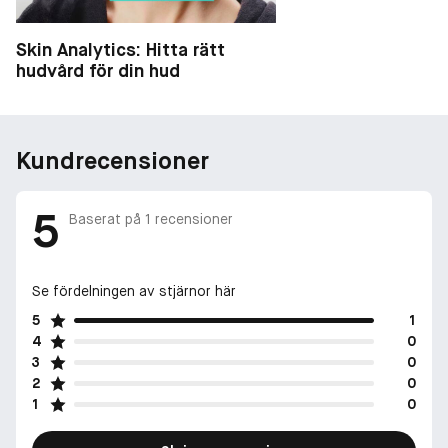
Skin Analytics: Hitta rätt
hudvård för din hud
Kundrecensioner
5
Baserat på
1
recensioner
Se fördelningen av stjärnor här
5
1
4
0
3
0
2
0
1
0