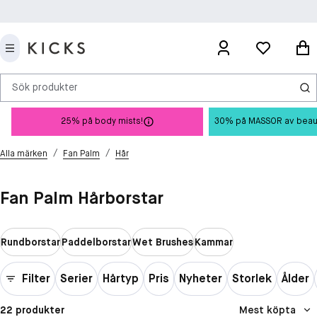
Sök produkter
25% på body mists!
30% på MASSOR av beauty 
/
/
Alla märken
Fan Palm
Hår
Fan Palm Hårborstar
Rundborstar
Paddelborstar
Wet Brushes
Kammar
Filter
Serier
Hårtyp
Pris
Nyheter
Storlek
Ålder
22 produkter
Mest köpta