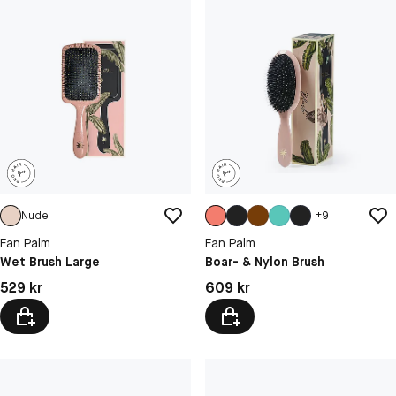
Nude
+
9
Fan Palm
Fan Palm
Wet Brush Large
Boar- & Nylon Brush
Pris: 529 kr
Pris: 609 kr
529 kr
609 kr