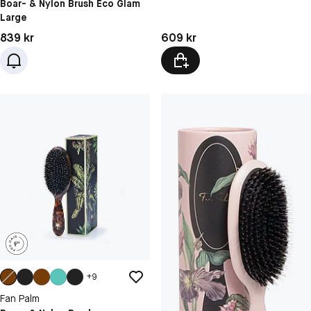
Boar- & Nylon Brush Eco Glam
Large
Pris: 839 kr
Pris: 609 kr
839 kr
609 kr
+
9
Fan Palm