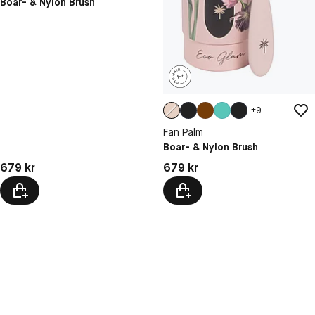
Boar- & Nylon Brush
+
9
Fan Palm
Boar- & Nylon Brush
Pris: 679 kr
Pris: 679 kr
679 kr
679 kr