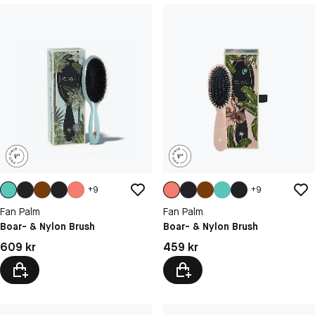
+
9
+
9
Fan Palm
Fan Palm
Boar- & Nylon Brush
Boar- & Nylon Brush
Pris: 609 kr
Pris: 459 kr
609 kr
459 kr