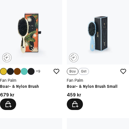
+
9
Boy
Girl
Fan Palm
Fan Palm
Boar- & Nylon Brush
Boar- & Nylon Brush Small
Pris: 679 kr
Pris: 459 kr
679 kr
459 kr