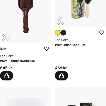
Fan Palm
Wet Brush Medium
Nylon
Fan Palm
Wet + Curly Hairbrush
Pris: 459 kr
Pris: 645 kr
459 kr
645 kr