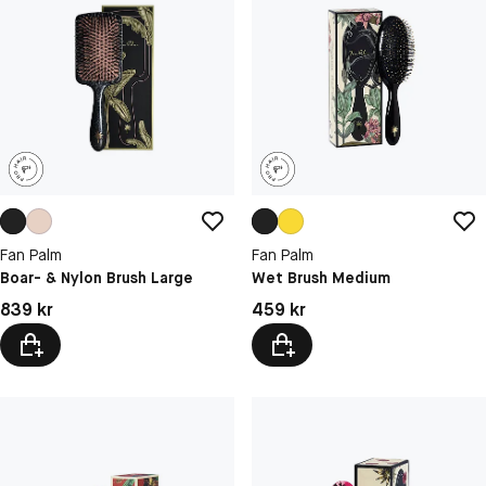
Fan Palm
Fan Palm
Boar- & Nylon Brush Large
Wet Brush Medium
Pris: 839 kr
Pris: 459 kr
839 kr
459 kr