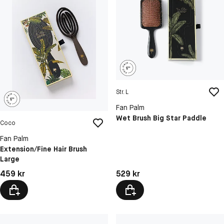
Str. L
Fan Palm
Wet Brush Big Star Paddle
Coco
Fan Palm
Extension/Fine Hair Brush
Large
Pris: 459 kr
Pris: 529 kr
459 kr
529 kr