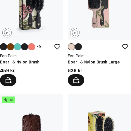
+
9
Fan Palm
Fan Palm
Boar- & Nylon Brush
Boar- & Nylon Brush Large
Pris: 459 kr
Pris: 839 kr
459 kr
839 kr
Nyhet