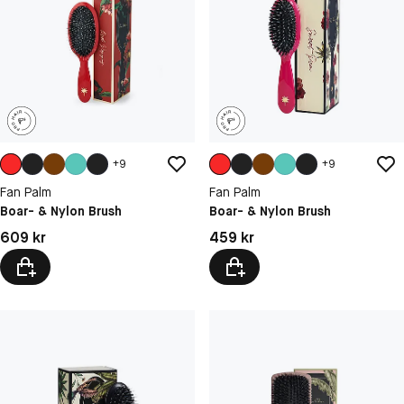
+
9
+
9
Fan Palm
Fan Palm
Boar- & Nylon Brush
Boar- & Nylon Brush
Pris: 609 kr
Pris: 459 kr
609 kr
459 kr