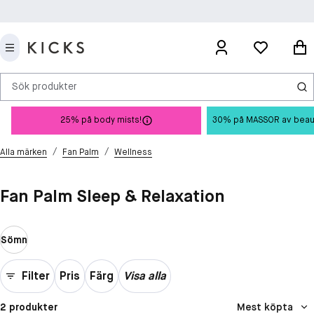
Sök produkter
25% på body mists!
30% på MASSOR av beauty 
/
/
Alla märken
Fan Palm
Wellness
Fan Palm Sleep & Relaxation
Sömn
Filter
Pris
Färg
Visa alla
2 produkter
Mest köpta