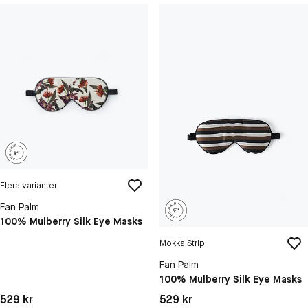
Flera varianter
Fan Palm
100% Mulberry Silk Eye Masks
Mokka Strip
Fan Palm
100% Mulberry Silk Eye Masks
Pris: 529 kr
Pris: 529 kr
529 kr
529 kr