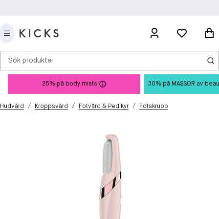
Sök produkter
25% på body mists!
30% på MASSOR av beauty 
/
/
/
Hudvård
Kroppsvård
Fotvård & Pedikyr
Fotskrubb