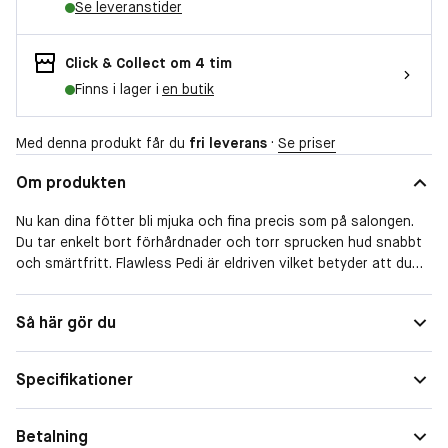
Se leveranstider
Click & Collect om 4 tim
Finns i lager i
en butik
Med denna produkt får du
fri leverans
·
Se priser
Om produkten
Nu kan dina fötter bli mjuka och fina precis som på salongen.
Du tar enkelt bort förhårdnader och torr sprucken hud snabbt
och smärtfritt. Flawless Pedi är eldriven vilket betyder att du
inte behöver fila fram och tillbaka själv utan rullhuvudena
sköter jobbet. Den har två olika hastigheter vilket gör filandet
Så här gör du
snabbare och smidigare.
Pedikyr som på salongen
Specifikationer
Tack vare den ergonomiska formen kan du använda den i vilken
vinkel som helst, så det är lätt att komma åt där du behöver.
Betalning