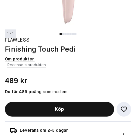
1 / 1
FLAWLESS
Finishing Touch Pedi
Om produkten
Recensera produkten
Pris: 489 kr
489 kr
Du får 489 poäng
som medlem
Köp
Leverans om 2-3 dagar