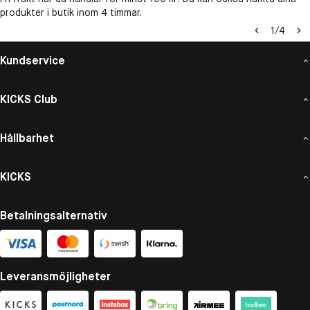
produkter i butik inom 4 timmar.
1
/
4
Kundservice
KICKS Club
Hållbarhet
KICKS
Betalningsalternativ
Leveransmöjligheter