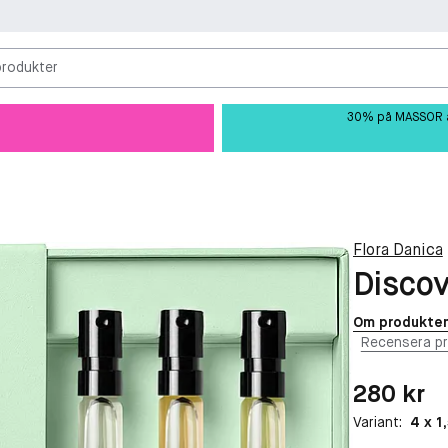
produkter
30% på MASSOR av 
Flora Danica
Discov
Om produkte
Recensera p
Pris: 280 kr
280 kr
Variant:
4 x 1