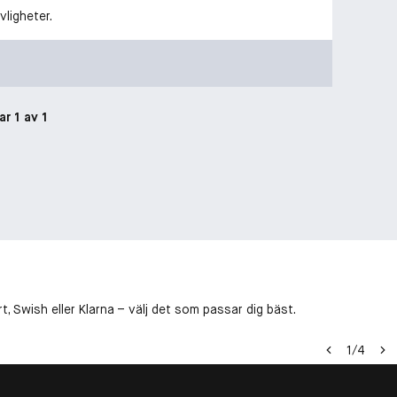
vligheter.
ar 1 av 1
, Swish eller Klarna – välj det som passar dig bäst.
1
/
4