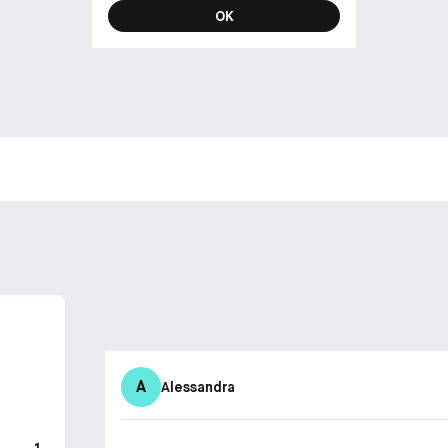
OK
A
Alessandra
1