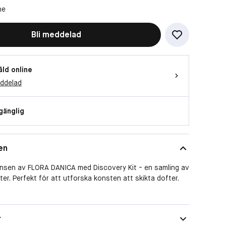
ne
Bli meddelad
åld online
eddelad
lgänglig
en
nsen av FLORA DANICA med Discovery Kit - en samling av
ter. Perfekt för att utforska konsten att skikta dofter.
er fyra Eau de Parfum 1,5 ml: 1761, Flower Muse, Soul
ber Echo.
Spray
r