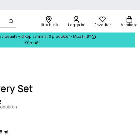
Hitta butik
Logga in
Favoriter
Varukorg
beauty vid köp av minst 2 produkter - Mixa fritt!*
Köp här
ery Set
n
rodukten
,5 ml