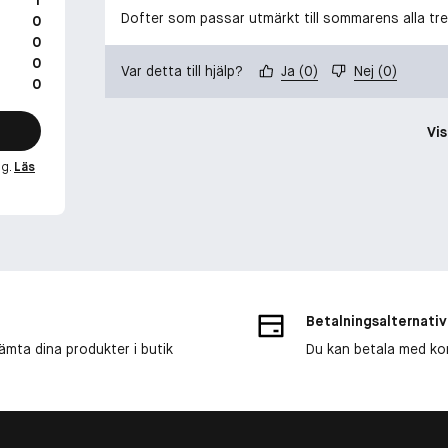
Dofter som passar utmärkt till sommarens alla tre
0
0
0
Var detta till hjälp?
Ja
(
0
)
Nej
(
0
)
0
Vis
ng.
Läs
Betalningsalternativ
ämta dina produkter i butik
Du kan betala med kort