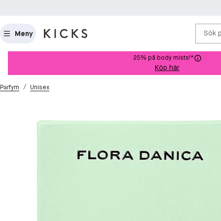
Sök 
Meny
25% på body mists!*
Köp här
/
Parfym
Unisex