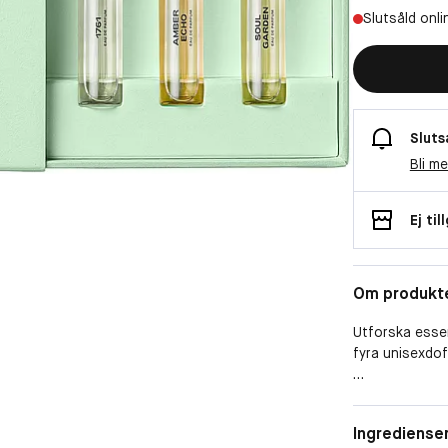
Slutsåld onli
Sluts
Bli m
Ej til
Om produkt
Utforska esse
fyra unisexdof
Setet innehåll
Garden och Am
Form
Ingrediense