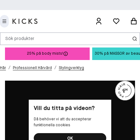
Sök produkter
25% på body mists!
30% på MASSOR av beauty 
/
/
Hår
Professionell Hårvård
Stylingverktyg
Vill du titta på videon?
Då behöver vi att du accepterar
funktionella cookies
OK