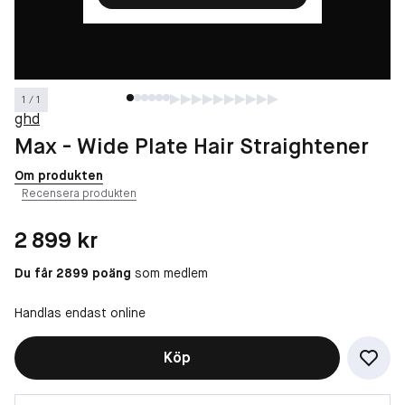
1 / 1
ghd
Max - Wide Plate Hair Straightener
Om produkten
Recensera produkten
Pris: 2 899 kr
2 899 kr
Du får 2899 poäng
som medlem
Handlas endast online
Köp