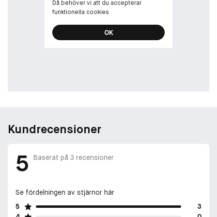
Då behöver vi att du accepterar
Vår bästa plattång för långt, tjockt och lockigt hår.
funktionella cookies
Upptäck ghd max | plattång med breda plattor | ghd® Official
OK
keywords: ghd, ghd max, ghd max plattång, ghd bred plattång,
ghd plattänger, bästa plattången för tjockt hår
Kundrecensioner
5
Baserat på
3
recensioner
Se fördelningen av stjärnor här
5
3
4
0