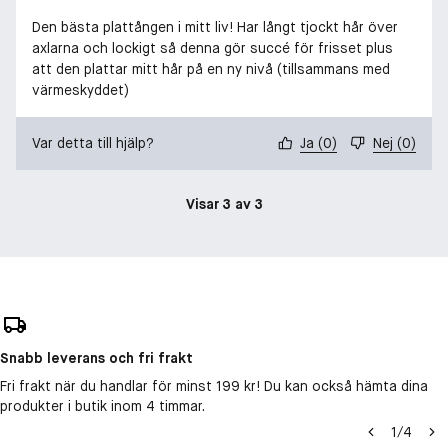
Den bästa plattången i mitt liv! Har långt tjockt hår över
axlarna och lockigt så denna gör succé för frisset plus
att den plattar mitt hår på en ny nivå (tillsammans med
värmeskyddet)
Var detta till hjälp?
Ja
(
0
)
Nej
(
0
)
Visar 3 av 3
Snabb leverans och fri frakt
Fri frakt när du handlar för minst 199 kr! Du kan också hämta dina
produkter i butik inom 4 timmar.
1
/
4