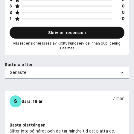
3
0
2
0
1
0
Skriv en recension
Alla recensioner läses av KICKS kundservice innan publicering.
Läs mer
Sortera efter
7 mån
S
Sara
, 19 år
Bästa plattången
Sliter inte på håret och de tar mindre tid att platta de.