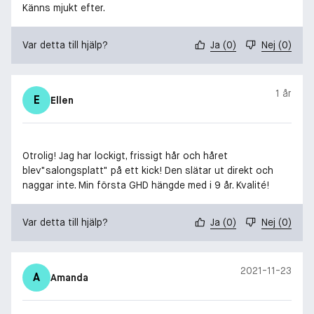
Känns mjukt efter.
Var detta till hjälp?
Ja
(
0
)
Nej
(
0
)
1 år
E
Ellen
Otrolig! Jag har lockigt, frissigt hår och håret
blev"salongsplatt" på ett kick! Den slätar ut direkt och
naggar inte. Min första GHD hängde med i 9 år. Kvalité!
Var detta till hjälp?
Ja
(
0
)
Nej
(
0
)
2021-11-23
A
Amanda