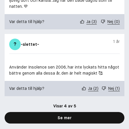
ljuvlig doft och känsla. Jag har den både dagtid som till
natten. 💜
Var detta till hjälp?
Ja
(
3
)
Nej
(
0
)
1 år
?
-slettet-
Använder Insolence sen 2006, har inte lyckats hitta något
bättre genom alla dessa år, den är helt magiskt 🥰
Var detta till hjälp?
Ja
(
2
)
Nej
(
1
)
Visar 4 av 5
Se mer