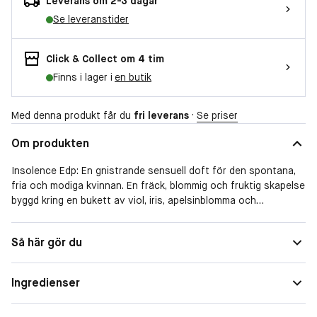
Leverans om 2-3 dagar
Se leveranstider
Click & Collect om 4 tim
Finns i lager i
en butik
Med denna produkt får du
fri leverans
·
Se priser
Om produkten
Insolence Edp: En gnistrande sensuell doft för den spontana,
fria och modiga kvinnan. En fräck, blommig och fruktig skapelse
byggd kring en bukett av viol, iris, apelsinblomma och
tonkabönor.
En pudrad sensuell blomdoft. Överraskande, oförskämd,
Form
Spray
Så här gör du
feminin.
Doftfamilj
Blommig
Toppnoter: Violin.
Ingredienser
Hjärtnoter: Åkerjordgubbe och apelsinblomma.
Bottennoter: Sandelträ, vanilj, iris, tonkabönor.