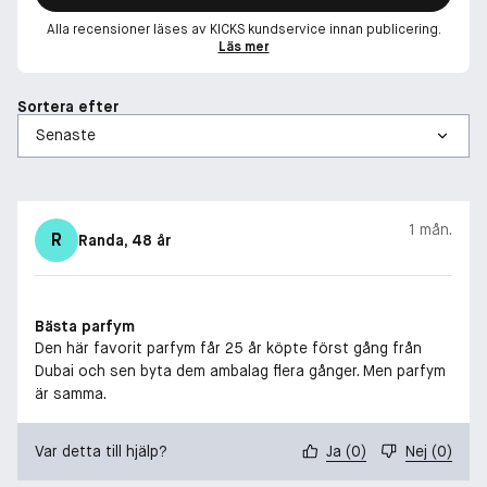
Alla recensioner läses av KICKS kundservice innan publicering.
Läs mer
Sortera efter
1 mån.
R
Randa
, 48 år
Bästa parfym
Den här favorit parfym får 25 år köpte först gång från
Dubai och sen byta dem ambalag flera gånger. Men parfym
är samma.
Var detta till hjälp?
Ja
(
0
)
Nej
(
0
)