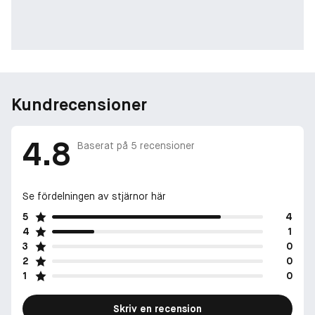
Kundrecensioner
4.8
Baserat på
5
recensioner
Se fördelningen av stjärnor här
5
4
4
1
3
0
2
0
1
0
Skriv en recension