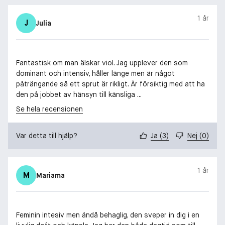
1 år
J
Julia
Fantastisk om man älskar viol. Jag upplever den som
dominant och intensiv, håller länge men är något
påträngande så ett sprut är rikligt. Är försiktig med att ha
den på jobbet av hänsyn till känsliga ...
Se hela recensionen
Var detta till hjälp?
Ja
(
3
)
Nej
(
0
)
1 år
M
Mariama
Feminin intesiv men ändå behaglig, den sveper in dig i en