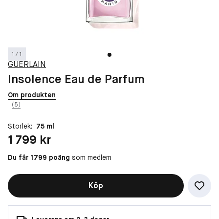
1 / 1
GUERLAIN
Insolence Eau de Parfum
Om produkten
(5)
Storlek:
75 ml
Pris: 1 799 kr
1 799 kr
Du får 1799 poäng
som medlem
Köp