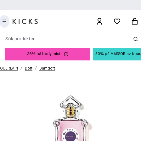
Sök produkter
25% på body mists!
30% på MASSOR av beauty 
/
/
GUERLAIN
Doft
Damdoft