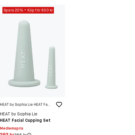
Spara 20%
Köp för 600 kr
HEAT by Sophia Lie HEAT Facial Cupping Set
HEAT by Sophia Lie
HEAT Facial Cupping Set
Medlemspris
Pris: 292 kr
292 kr
Original pris: