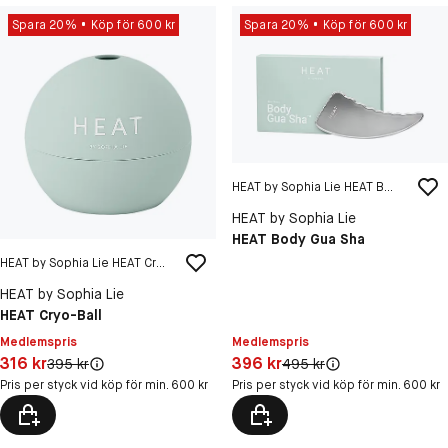
Spara 20%
Köp för 600 kr
Spara 20%
Köp för 600 kr
HEAT by Sophia Lie HEAT Body Gua Sha
HEAT by Sophia Lie
HEAT Body Gua Sha
HEAT by Sophia Lie HEAT Cryo-Ball
HEAT by Sophia Lie
HEAT Cryo-Ball
Medlemspris
Medlemspris
Pris: 396 kr
Pris: 316 kr
396 kr
316 kr
Original pris:
Original pris:
495 kr
395 kr
Pris per styck vid köp för min. 600 kr
Pris per styck vid köp för min. 600 kr