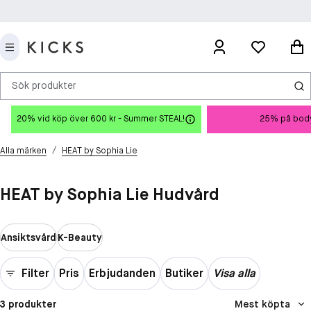
Sök produkter
20% vid köp över 600 kr - Summer STEAL!
25% på body
/
Alla märken
HEAT by Sophia Lie
HEAT by Sophia Lie Hudvård
Ansiktsvård
K-Beauty
Filter
Pris
Erbjudanden
Butiker
Visa alla
3 produkter
Mest köpta