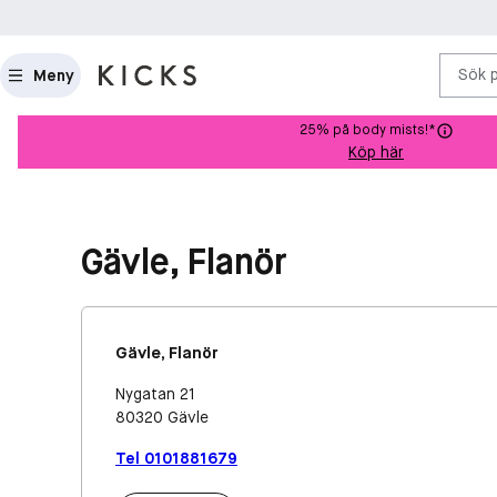
Sök 
Meny
25% på body mists!*
Köp här
Gävle, Flanör
Gävle, Flanör
Nygatan 21
80320
Gävle
Tel
0101881679