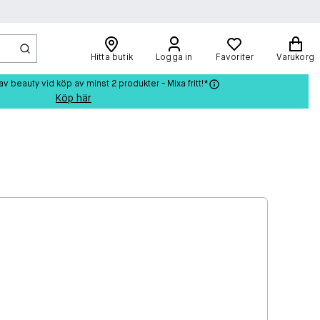
Hitta butik
Logga in
Favoriter
Varukorg
beauty vid köp av minst 2 produkter - Mixa fritt!*
Köp här