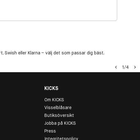
, Swish eller Klarna – välj det som passar dig bäst.
1
/
4
KICKS
Om KICKS
Visselblåsare
Butiksöversikt
Jobba på KICKS
Press
Integritetspolicy