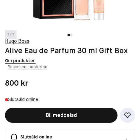
1 / 1
Hugo Boss
Alive Eau de Parfum 30 ml Gift Box
Om produkten
Recensera produkten
Pris: 800 kr
800 kr
Slutsåld online
Bli meddelad
Slutsåld online