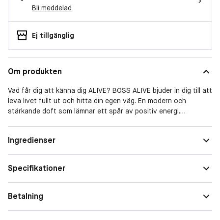
Bli meddelad
Ej tillgänglig
Om produkten
Vad får dig att känna dig ALIVE? BOSS ALIVE bjuder in dig till att
leva livet fullt ut och hitta din egen väg. En modern och
stärkande doft som lämnar ett spår av positiv energi.
Sprudlande äpple blandas med fängslande vanilj och raffinerat
cederträ för att bilda en distinkt doft med en stark signatur.
Storlek
Presentask
Ingredienser
Feminin. Glädjefylld. Kraftfull.
Specifikationer
Betalning