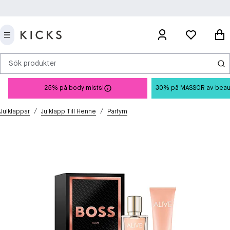
Sök produkter
25% på body mists!
30% på MASSOR av beauty 
/
/
Julklappar
Julklapp Till Henne
Parfym