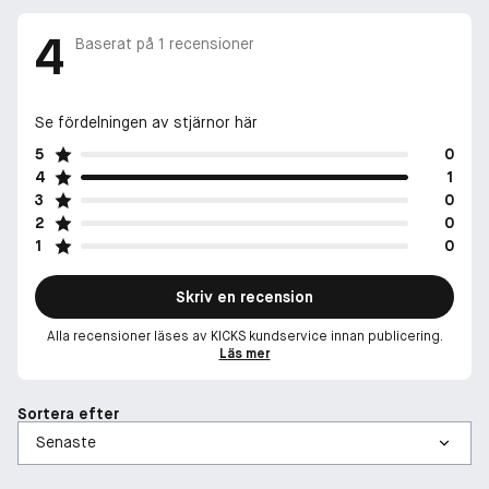
4
Baserat på
1
recensioner
Se fördelningen av stjärnor här
5
0
4
1
3
0
2
0
1
0
Skriv en recension
Alla recensioner läses av KICKS kundservice innan publicering.
Läs mer
Sortera efter