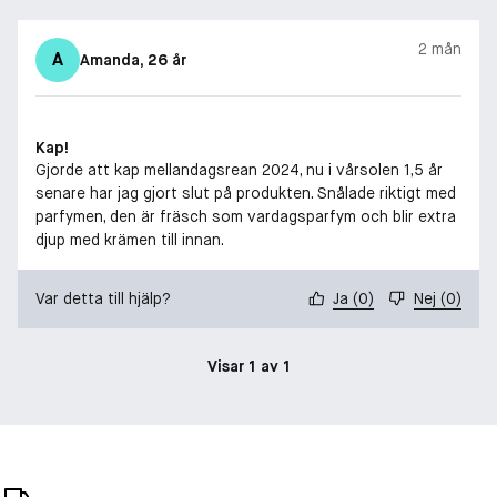
2 mån
A
Amanda
, 26 år
Kap!
Gjorde att kap mellandagsrean 2024, nu i vårsolen 1,5 år
senare har jag gjort slut på produkten. Snålade riktigt med
parfymen, den är fräsch som vardagsparfym och blir extra
djup med krämen till innan.
Var detta till hjälp?
Ja
(
0
)
Nej
(
0
)
Visar 1 av 1