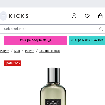
Sök produkter
25% på body mists!
30% på MASSOR av beauty 
/
/
/
Parfym
Man
Parfym
Eau de Toilette
Spara 25%