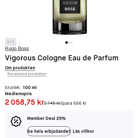
1 / 1
Hugo Boss
Vigorous Cologne Eau de Parfum
Om produkten
Recensera produkten
Storlek:
100 ml
Medlemspris
Pris: 2 058,75 kr
2 058,75 kr
Original pris:
2 745 kr
Spara 686 kr
Member Deal 25%
Se hela erbjudandet
Läs villkor