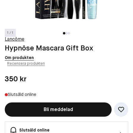
1 / 1
Lancôme
Hypnôse Mascara Gift Box
Om produkten
Recensera produkten
Pris: 350 kr
350 kr
Slutsåld online
Bli meddelad
Slutsåld online