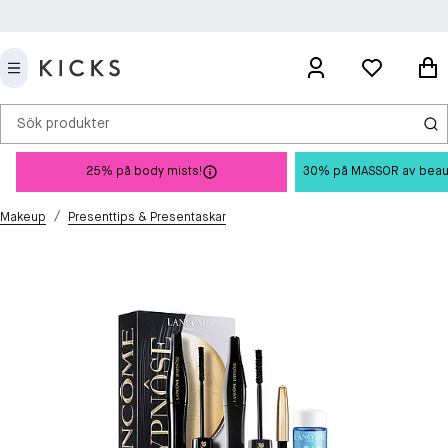
Sök produkter
25% på body mists!
30% på MASSOR av beauty 
/
Makeup
Presenttips & Presentaskar