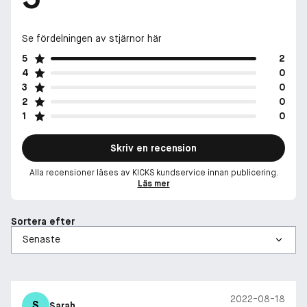
Se fördelningen av stjärnor här
5
2
4
0
3
0
2
0
1
0
Skriv en recension
Alla recensioner läses av KICKS kundservice innan publicering.
Läs mer
Sortera efter
2022-08-18
S
Sarah