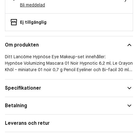
Bli meddelad
Ej tillgänglig
Om produkten
Ditt Lancôme Hypnôse Eye Makeup-set innehåller:
Hypnôse Volumizing Mascara 01 Noir Hypnotic 6,2 ml, Le Crayon
Khôl - miniature 01 noir 0,7 g Pencil Eyeliner och Bi-facil 30 ml
Eye Makeup Remover.
Storlek
Presentask
Specifikationer
Betalning
Leverans och retur