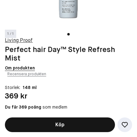
1 / 1
Living Proof
Perfect hair Day™ Style Refresh
Mist
Om produkten
Recensera produkten
Storlek:
148 ml
Pris: 369 kr
369 kr
Du får 369 poäng
som medlem
Köp