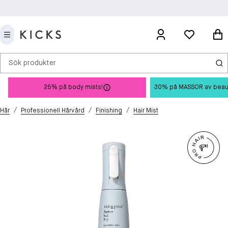
Sök produkter
25% på body mists!
30% på MASSOR av beauty 
/
/
/
Hår
Professionell Hårvård
Finishing
Hair Mist