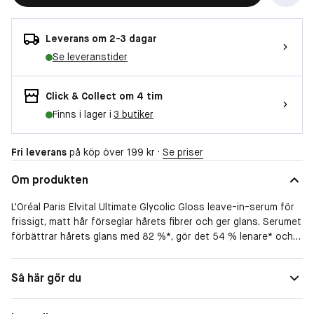
Leverans om 2-3 dagar
Se leveranstider
Click & Collect om 4 tim
Finns i lager i
3 butiker
Fri leverans
på köp över 199 kr ·
Se priser
Om produkten
L'Oréal Paris Elvital Ultimate Glycolic Gloss leave-in-serum för
frissigt, matt hår förseglar hårets fibrer och ger glans. Serumet
förbättrar hårets glans med 82 %*, gör det 54 % lenare* och
75 % mindre frissigt*.
Ultimate Glycolic Gloss-serien från Elvital är en glansgivande
Så här gör du
hårvårdsrutin för hemmabruk som återställer hårets fibrer,
förbättrar hårets kvalitet och ger långvarig glans.