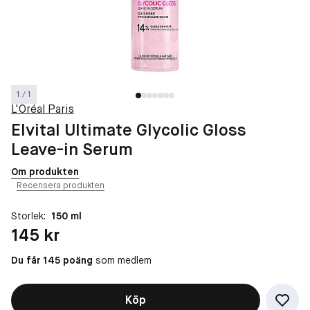
1 / 1
L'Oréal Paris
Elvital Ultimate Glycolic Gloss
Leave-in Serum
Om produkten
Recensera produkten
Storlek:
150 ml
Pris: 145 kr
145 kr
Du får 145 poäng
som medlem
Köp