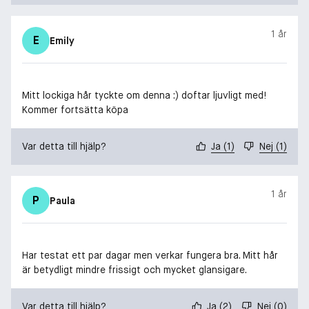
1 år
E
Emily
Mitt lockiga hår tyckte om denna :) doftar ljuvligt med!
Kommer fortsätta köpa
Var detta till hjälp?
Ja
(
1
)
Nej
(
1
)
1 år
P
Paula
Har testat ett par dagar men verkar fungera bra. Mitt hår
är betydligt mindre frissigt och mycket glansigare.
Var detta till hjälp?
Ja
(
2
)
Nej
(
0
)