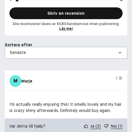
Skriv en recension
Alla recensioner läses av KICKS kundservice innan publicering.
Läs mer
Sortera efter
1 år
M
Marje
I'm actually really enjoying this! It smells lovely and my hair
is crazy shiny afterwards. Definitely would buy again.
Var detta till hjälp?
Ja
(
3
)
Nej
(
1
)