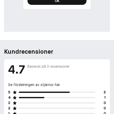
OK
Kundrecensioner
4.7
Baserat på
3
recensioner
Se fördelningen av stjärnor här
5
2
4
1
3
0
2
0
1
0