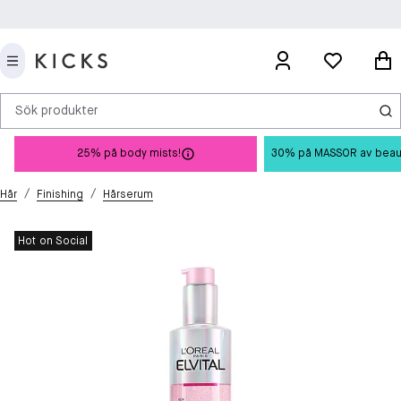
Sök produkter
25% på body mists!
30% på MASSOR av beauty 
/
/
Hår
Finishing
Hårserum
Hot on Social