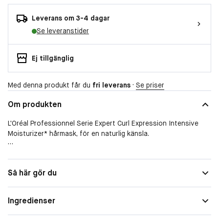
Leverans om 3-4 dagar
Se leveranstider
Ej tillgänglig
Med denna produkt får du
fri leverans
·
Se priser
Om produkten
L'Oréal Professionnel Serie Expert Curl Expression Intensive
Moisturizer* hårmask, för en naturlig känsla.
*Instrumentellt test: Clarifying Care + Intensive Moisturizer
hårmaskL'Oréal Professionnel Serie Expert Curl Expression
Så här gör du
Intensive Moisturizer hårmask* för en naturlig känsla. Denna
formula, som är berikad med glycerin 2,5 %, Urea H och
hibiskusfröextrakt, återfuktar håret på djupet och reder på
Ingredienser
förhand ut lockigt och krulligt hår för ett flytande resultat.
Håret känns omedelbart mjukt och lätt. Den absorberas