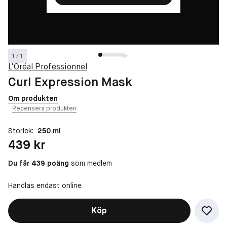
1 / 1
L'Oréal Professionnel
Curl Expression Mask
Om produkten
Recensera produkten
Storlek:
250 ml
Pris: 439 kr
439 kr
Du får 439 poäng
som medlem
Handlas endast online
Köp