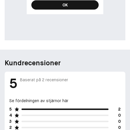
OK
Kundrecensioner
5
Baserat på
2
recensioner
Se fördelningen av stjärnor här
5
2
4
0
3
0
2
0