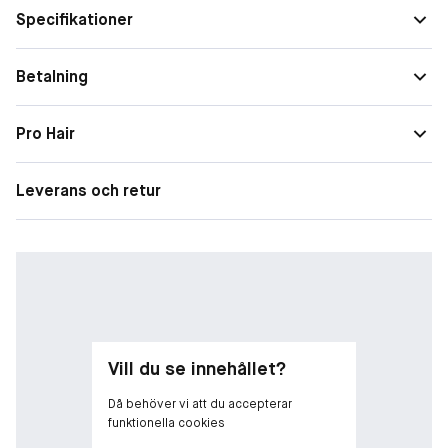
omedelbart.
Specifikationer
*Instrumentellt test: Clarifying Care + Intensive Moisturizer
Betalning
hårmask.
Pro Hair
Leverans och retur
Vill du se innehållet?
Då behöver vi att du accepterar
funktionella cookies