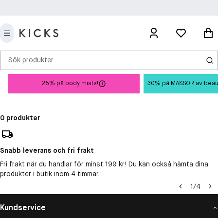
Sök produkter
25% på body mists!
30% på MASSOR av beauty 
0 produkter
Snabb leverans och fri frakt
Fri frakt när du handlar för minst 199 kr! Du kan också hämta dina
produkter i butik inom 4 timmar.
1
/
4
Kundservice