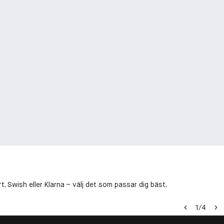
, Swish eller Klarna – välj det som passar dig bäst.
1
/
4