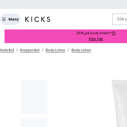
Sök 
Meny
25% på body mists!*
Köp här
/
/
/
Hudvård
Kroppsvård
Body Lotion
Body Lotion