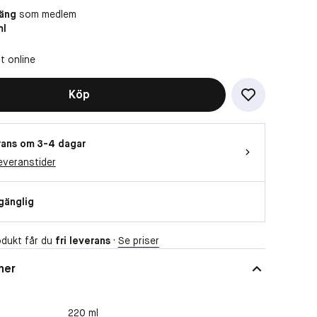
oäng
som medlem
ml
t online
Köp
ans om 3-4 dagar
everanstider
lgänglig
dukt får du
fri leverans
·
Se priser
ner
220 ml