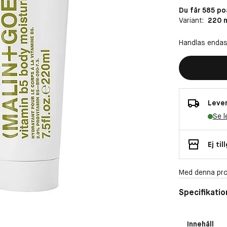
Du får 585 p
Variant:
220 
Handlas endas
Lever
Se l
Ej til
Med denna pro
Specifikatio
Innehåll