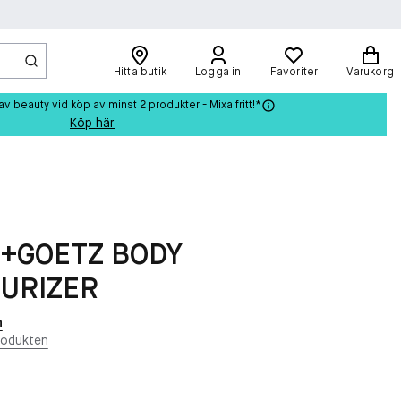
Hitta butik
Logga in
Favoriter
Varukorg
beauty vid köp av minst 2 produkter - Mixa fritt!*
Köp här
+GOETZ BODY
URIZER
n
rodukten