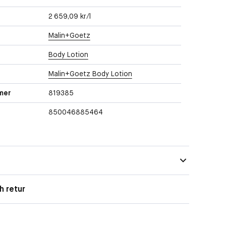
2 659,09 kr/l
Malin+Goetz
Body Lotion
Malin+Goetz Body Lotion
mer
819385
850046885464
h retur