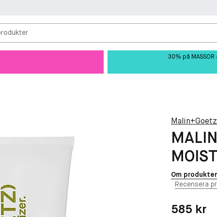
produkter
30% på MASSOR av 
Malin+Goetz
MALIN
MOIST
Om produkte
Recensera p
Pris: 585 kr
585 kr