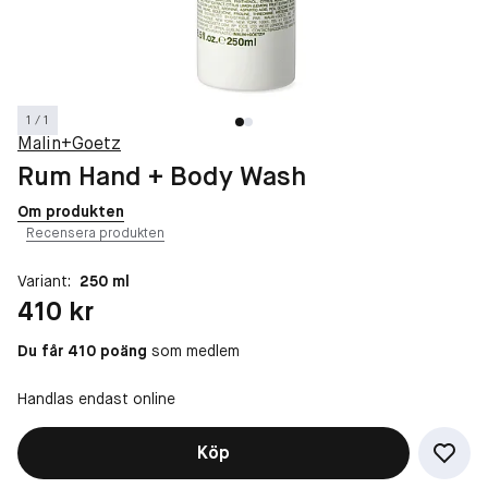
1 / 1
Malin+Goetz
Rum Hand + Body Wash
Om produkten
Recensera produkten
Variant:
250 ml
Pris: 410 kr
410 kr
Du får 410 poäng
som medlem
Handlas endast online
Köp