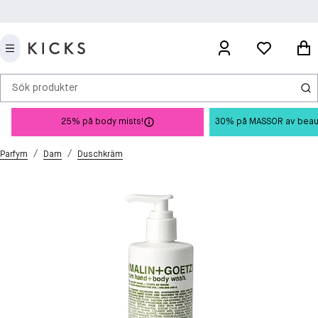
Sök produkter
25% på body mists!
30% på MASSOR av beauty 
/
/
Parfym
Dam
Duschkräm