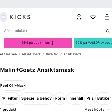
Sök produkter
25% på body mists!
30% på MASSOR av beauty 
/
/
/
Alla märken
Malin+Goetz
Hudvård
Ansiktsvård
Malin+Goetz Ansiktsmask
Peel Off-Mask
Filter
Speciella behov
Form
Innehåll
Pris
Butiker
1 produkt:
Mest köpta