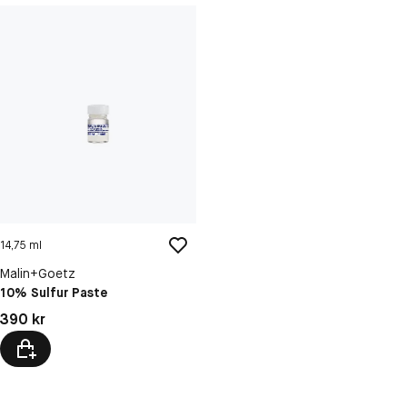
14,75 ml
Malin+Goetz
10% Sulfur Paste
Pris: 390 kr
390 kr