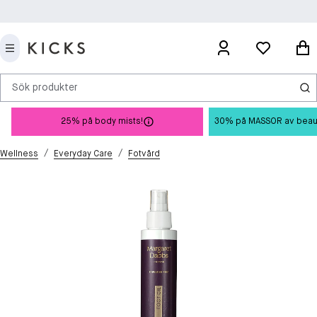
Sök produkter
25% på body mists!
30% på MASSOR av beauty 
/
/
Wellness
Everyday Care
Fotvård