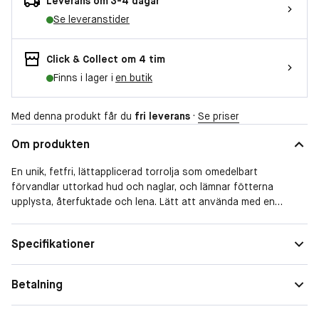
Leverans om 3-4 dagar
Se leveranstider
Click & Collect om 4 tim
Finns i lager i
en butik
Med denna produkt får du
fri leverans
·
Se priser
Om produkten
En unik, fetfri, lättapplicerad torrolja som omedelbart
förvandlar uttorkad hud och naglar, och lämnar fötterna
upplysta, återfuktade och lena. Lätt att använda med en
sprayapplikator och den härliga doften av citronmyrt, denna
lätta men kraftfulla olja är en mycket snabb lösning. Det
Specifikationer
eliminerar omedelbart tecken på uttorkning och reparerar
sprucken hud på fötterna. Det är helt enkelt ett nöje att
använda. Lämplig för alla hudtyper, diabetiker och för
Betalning
användning under graviditet.