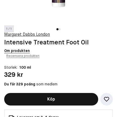
1 / 1
Margaret Dabbs London
Intensive Treatment Foot Oil
Om produkten
Recensera produkten
Storlek:
100 ml
Pris: 329 kr
329 kr
Du får 329 poäng
som medlem
Köp