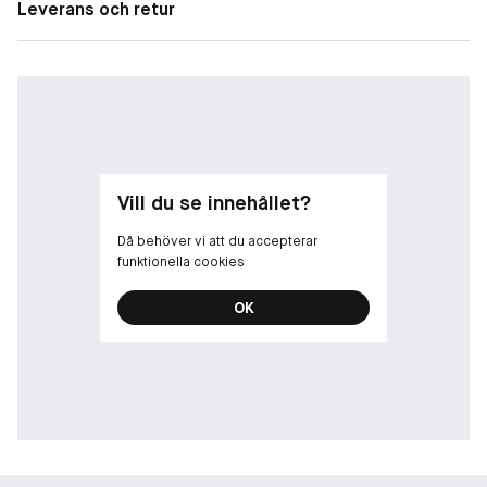
fotsvamp Hjälper till att kontrollera lukt från överdriven
Leverans och retur
svettning Förnyar och skyddar skadad hud och naglar
Vill du se innehållet?
Då behöver vi att du accepterar
funktionella cookies
OK