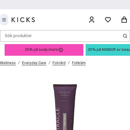
Sök produkter
25% på body mists!
30% på MASSOR av beauty 
/
/
/
Wellness
Everyday Care
Fotvård
Fotkräm