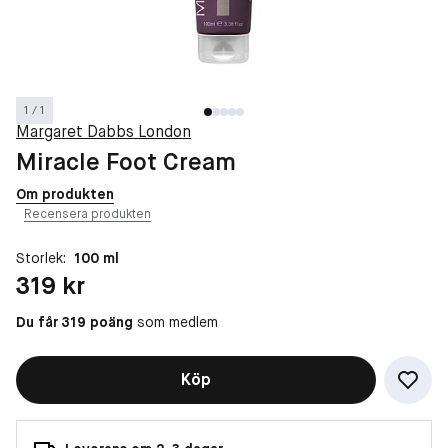
1 / 1
Margaret Dabbs London
Miracle Foot Cream
Om produkten
Recensera produkten
Storlek:
100 ml
Pris: 319 kr
319 kr
Du får 319 poäng
som medlem
Köp