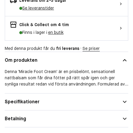
Leverans om 2-3 dagar
Se leveranstider
Click & Collect om 4 tim
Finns i lager i
en butik
Med denna produkt får du
fri leverans
·
Se priser
Om produkten
Denna 'Miracle Foot Cream' är en prisbelönt, sensationell
nattbalsam som får dina fötter på rätt spår igen och ger
synliga resultat redan vid första användningen. Formulerad av
Margaret Dabbs London med svampdödande och
antibakteriella effekter för att behandla, skydda och förändra
Specifikationer
dina fötter och naglar. Använd den innan läggdags och vakna
med "nya fötter." Utmärkt som hygienåtgärd för
sportentusiaster och för män och kvinnor i alla åldrar som vill
Betalning
hålla sina fötter friska. Med antibakteriell och svampdödande
ren tea tree-olja Hjälper till att lindra symtom kopplade till