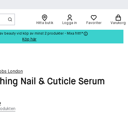
Hitta butik
Logga in
Favoriter
Varukorg
beauty vid köp av minst 2 produkter - Mixa fritt!*
Köp här
bbs London
hing Nail & Cuticle Serum
n
rodukten