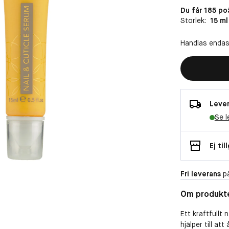
Du får 185 po
Storlek:
15 ml
Handlas endas
Lever
Se l
Ej til
Fri leverans
på
Om produkt
Ett kraftfullt
hjälper till at