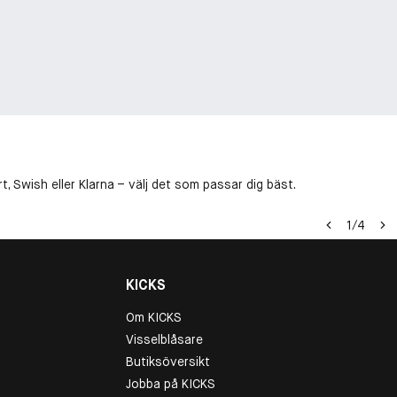
, Swish eller Klarna – välj det som passar dig bäst.
1
/
4
KICKS
Om KICKS
Visselblåsare
Butiksöversikt
Jobba på KICKS