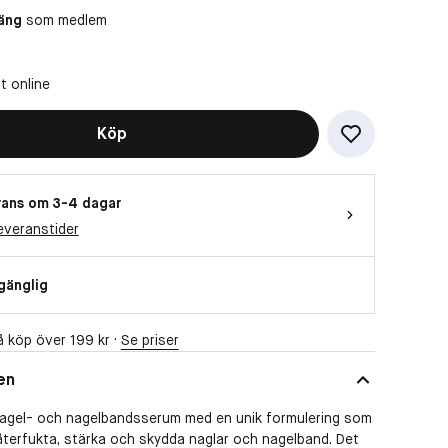
äng
som medlem
t online
Köp
ans om 3-4 dagar
everanstider
lgänglig
 köp över 199 kr ·
Se priser
en
 nagel- och nagelbandsserum med en unik formulering som
t återfukta, stärka och skydda naglar och nagelband. Det