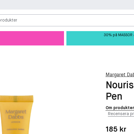
produkter
30% på MASSOR av 
Margaret Da
Nouris
Pen
Om produkte
Recensera p
Pris: 185 kr
185 kr