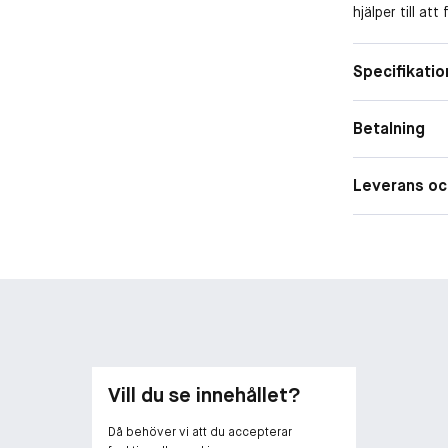
hjälper till at
Vårt bästsälja
räfflade och i
Specifikatio
skydda mot infektion. Denna Beauty Bible 
absorberas sna
nagelband från
Betalning
Leverans oc
Vill du se innehållet?
Då behöver vi att du accepterar