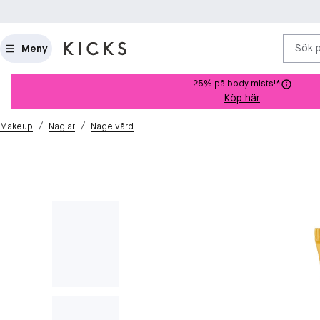
Sök 
Meny
25% på body mists!*
Köp här
/
/
Makeup
Naglar
Nagelvård