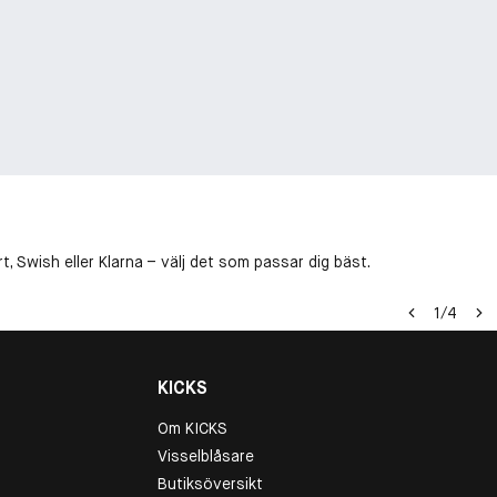
, Swish eller Klarna – välj det som passar dig bäst.
1
/
4
KICKS
Om KICKS
Visselblåsare
Butiksöversikt