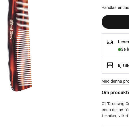
Handlas endas
Lever
Se l
Ej til
Med denna pro
Om produkt
C1 'Dressing 
enda del av fö
tekniker, vilk
som säkerställ
hårbotten.