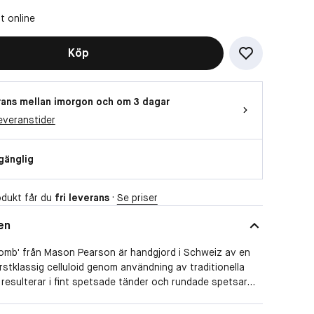
t online
Köp
ans mellan imorgon och om 3 dagar
everanstider
lgänglig
dukt får du
fri leverans
·
Se priser
en
Comb' från Mason Pearson är handgjord i Schweiz av en
rstklassig celluloid genom användning av traditionella
et resulterar i fint spetsade tänder och rundade spetsar
er en skonsam beröring både för ditt hår och din