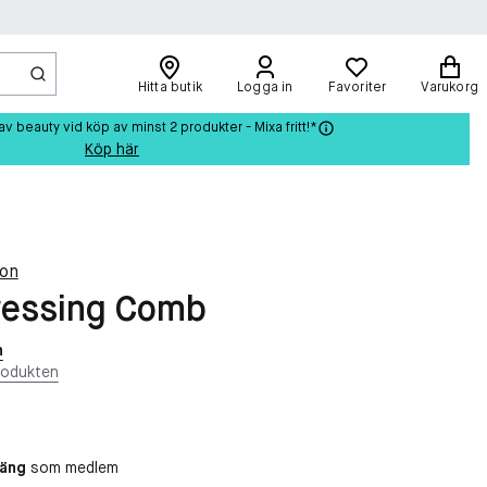
Hitta butik
Logga in
Favoriter
Varukorg
beauty vid köp av minst 2 produkter - Mixa fritt!*
Köp här
on
ressing Comb
n
rodukten
oäng
som medlem