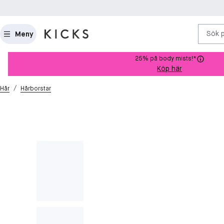
Sök 
Meny
25% på body mists!*
Köp här
/
Hår
Hårborstar