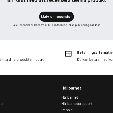
Bli först med att recensera denna produkt
Skriv en recension
Alla recensioner läses av KICKS kundservice innan publicering.
Läs mer
Betalningsalternativ
ämta dina produkter i butik
Du kan betala med kort
Hållbarhet
Hållbarhet
er
Hållbarhetsrapport
People