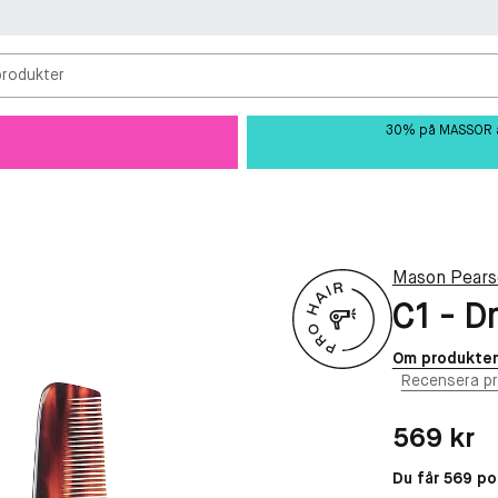
produkter
30% på MASSOR av 
Mason Pears
C1 - D
Om produkte
Recensera p
Pris: 569 kr
569 kr
Du får 569 p