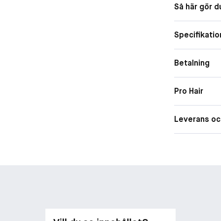
Så här gör d
Den noggrant 
fördelar styli
Specifikatio
och en sida me
HÅRTYP
Betalning
Alla hårtyper.
Pro Hair
Leverans oc